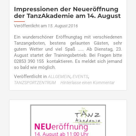
Dienstag,
23.
Impressionen der Neueröffnung
August
der TanzAkademie am 14. August
Veröffentlicht am
15. August 2016
Ein wunderschöner Eröffnungtag mit verschiedenen
Tanzangeboten, bestens gelaunten Gästen, sehr
gutem Wetter und viel Spaß …… Ab Dienstag, 23.
August startet der Trainingsbetrieb. Bei Fragen bitte
02853 390 155 kontaktieren. Es meldet sich jemand
so bald wie möglich.
Veröffentlicht in
,
,
ALLGEMEIN
EVENTS
TANZSPORTZENTRUM
Hinterlasse einen Kommentar