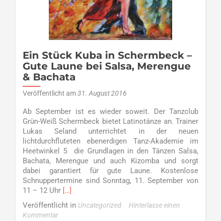
Ein Stück Kuba in Schermbeck –
Gute Laune bei Salsa, Merengue
& Bachata
Veröffentlicht am
31. August 2016
Ab September ist es wieder soweit. Der Tanzclub
Grün-Weiß Schermbeck bietet Latinotänze an. Trainer
Lukas Seland unterrichtet in der neuen
lichtdurchfluteten ebenerdigen Tanz-Akademie im
Heetwinkel 5 die Grundlagen in den Tänzen Salsa,
Bachata, Merengue und auch Kizomba und sorgt
dabei garantiert für gute Laune. Kostenlose
Schnuppertermine sind Sonntag, 11. September von
Read
11 – 12 Uhr
[…]
more
Veröffentlicht in
Uncategorized
Hinterlasse einen
about
Kommentar
Ein