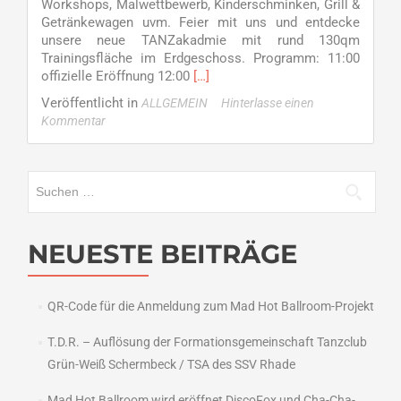
Workshops, Malwettbewerb, Kinderschminken, Grill &
Getränkewagen uvm. Feier mit uns und entdecke
unsere neue TANZakadmie mit rund 130qm
Trainingsfläche im Erdgeschoss. Programm: 11:00
Read
offizielle Eröffnung 12:00
[…]
more
Veröffentlicht in
ALLGEMEIN
Hinterlasse einen
about
Kommentar
NEUeröffnung
der
TANZakademie
Suchen
nach:
NEUESTE BEITRÄGE
QR-Code für die Anmeldung zum Mad Hot Ballroom-Projekt
T.D.R. – Auflösung der Formationsgemeinschaft Tanzclub
Grün-Weiß Schermbeck / TSA des SSV Rhade
Mad Hot Ballroom wird eröffnet DiscoFox und Cha-Cha-