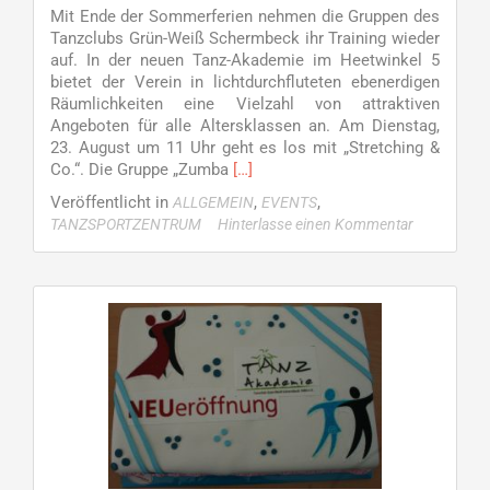
Mit Ende der Sommerferien nehmen die Gruppen des
Tanzclubs Grün-Weiß Schermbeck ihr Training wieder
auf. In der neuen Tanz-Akademie im Heetwinkel 5
bietet der Verein in lichtdurchfluteten ebenerdigen
Räumlichkeiten eine Vielzahl von attraktiven
Angeboten für alle Altersklassen an. Am Dienstag,
23. August um 11 Uhr geht es los mit „Stretching &
Read
Co.“. Die Gruppe „Zumba
[…]
more
Veröffentlicht in
,
,
ALLGEMEIN
EVENTS
about
TANZSPORTZENTRUM
Hinterlasse einen Kommentar
Schermbeck
tanzt
in
neuen
Räumen
–
Aktuelle
Tanzangebote
beim
TC
GW
ab