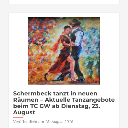
Stück
Kuba
in
Schermbeck
–
Gute
Laune
bei
Salsa,
Merengue
&
Bachata
Schermbeck tanzt in neuen
Räumen – Aktuelle Tanzangebote
beim TC GW ab Dienstag, 23.
August
Veröffentlicht am
15. August 2016