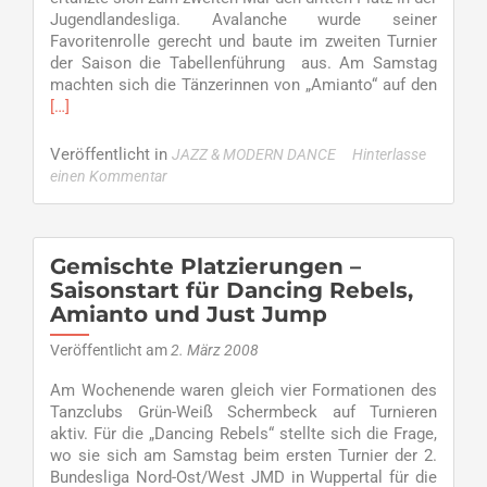
Jugendlandesliga. Avalanche wurde seiner
Favoritenrolle gerecht und baute im zweiten Turnier
der Saison die Tabellenführung aus. Am Samstag
Read
machten sich die Tänzerinnen von „Amianto“ auf den
more
[…]
about
Amian
Veröffentlicht in
JAZZ & MODERN DANCE
Hinterlasse
und
einen Kommentar
Avalan
tanzen
auf
Erfolg
Gemischte Platzierungen –
Saisonstart für Dancing Rebels,
Amianto und Just Jump
Veröffentlicht am
2. März 2008
Am Wochenende waren gleich vier Formationen des
Tanzclubs Grün-Weiß Schermbeck auf Turnieren
aktiv. Für die „Dancing Rebels“ stellte sich die Frage,
wo sie sich am Samstag beim ersten Turnier der 2.
Bundesliga Nord-Ost/West JMD in Wuppertal für die