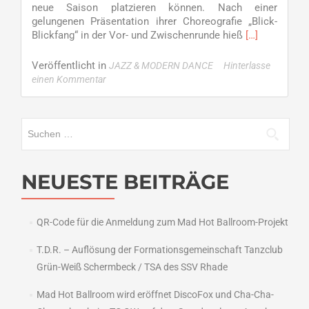
neue Saison platzieren können. Nach einer
gelungenen Präsentation ihrer Choreografie „Blick-
Read
Blickfang“ in der Vor- und Zwischenrunde hieß
[…]
more
about
Veröffentlicht in
JAZZ & MODERN DANCE
Hinterlasse
Gemischte
einen Kommentar
Platzierungen
–
Saisonstart
Suchen
für
nach:
Dancing
Rebels,
Amianto
NEUESTE BEITRÄGE
und
Just
Jump
QR-Code für die Anmeldung zum Mad Hot Ballroom-Projekt
T.D.R. – Auflösung der Formationsgemeinschaft Tanzclub
Grün-Weiß Schermbeck / TSA des SSV Rhade
Mad Hot Ballroom wird eröffnet DiscoFox und Cha-Cha-