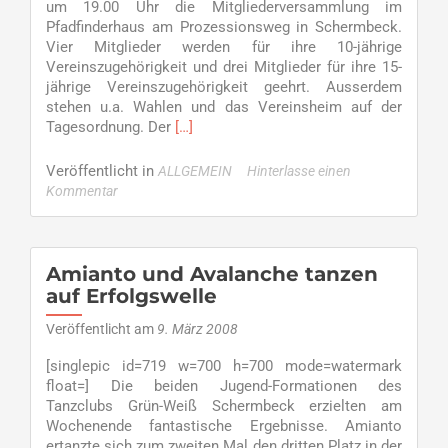
um 19.00 Uhr die Mitgliederversammlung im
Pfadfinderhaus am Prozessionsweg in Schermbeck.
Vier Mitglieder werden für ihre 10-jährige
Vereinszugehörigkeit und drei Mitglieder für ihre 15-
jährige Vereinszugehörigkeit geehrt. Ausserdem
stehen u.a. Wahlen und das Vereinsheim auf der
Read
Tagesordnung. Der
[…]
more
about
Veröffentlicht in
ALLGEMEIN
Hinterlasse einen
Mitgliederversammlungen
Kommentar
am
Montag,
31.
März
Amianto und Avalanche tanzen
2008
auf Erfolgswelle
Veröffentlicht am
9. März 2008
[singlepic id=719 w=700 h=700 mode=watermark
float=] Die beiden Jugend-Formationen des
Tanzclubs Grün-Weiß Schermbeck erzielten am
Wochenende fantastische Ergebnisse. Amianto
ertanzte sich zum zweiten Mal den dritten Platz in der