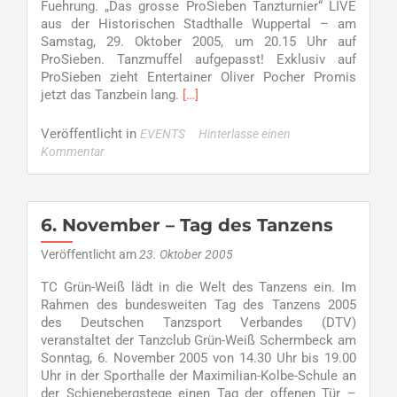
Fuehrung. „Das grosse ProSieben Tanzturnier“ LIVE
aus der Historischen Stadthalle Wuppertal – am
Samstag, 29. Oktober 2005, um 20.15 Uhr auf
ProSieben. Tanzmuffel aufgepasst! Exklusiv auf
ProSieben zieht Entertainer Oliver Pocher Promis
Read
jetzt das Tanzbein lang.
[…]
more
about
Veröffentlicht in
EVENTS
Hinterlasse einen
Das
Kommentar
grosse
ProSieben
Tanzturnier
6. November – Tag des Tanzens
Veröffentlicht am
23. Oktober 2005
TC Grün-Weiß lädt in die Welt des Tanzens ein. Im
Rahmen des bundesweiten Tag des Tanzens 2005
des Deutschen Tanzsport Verbandes (DTV)
veranstaltet der Tanzclub Grün-Weiß Schermbeck am
Sonntag, 6. November 2005 von 14.30 Uhr bis 19.00
Uhr in der Sporthalle der Maximilian-Kolbe-Schule an
der Schienebergstege einen Tag der offenen Tür –