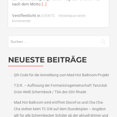
Read
nach dem Motto
[…]
more
about
Veröffentlicht in
EVENTS
Hinterlasse einen
6.
Kommentar
November
–
Tag
Suchen
des
nach:
Tanzens
NEUESTE BEITRÄGE
QR-Code für die Anmeldung zum Mad Hot Ballroom-Projekt
T.D.R. – Auflösung der Formationsgemeinschaft Tanzclub
Grün-Weiß Schermbeck / TSA des SSV Rhade
Mad Hot Ballroom wird eröffnet DiscoFox und Cha-Cha-
Cha stehen beim TC GW auf dem Stundenplan – Angebot
gilt für alle Schermbecker Schüler ab der aktuell dritten und