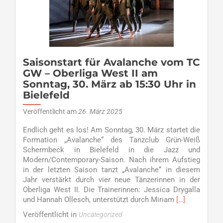
Saisonstart für Avalanche vom TC
GW – Oberliga West II am
Sonntag, 30. März ab 15:30 Uhr in
Bielefeld
Veröffentlicht am
26. März 2025
Endlich geht es los! Am Sonntag, 30. März startet die
Formation „Avalanche“ des Tanzclub Grün-Weiß
Schermbeck in Bielefeld in die Jazz und
Modern/Contemporary-Saison. Nach ihrem Aufstieg
in der letzten Saison tanzt „Avalanche“ in diesem
Jahr verstärkt durch vier neue Tänzerinnen in der
Oberliga West II. Die Trainerinnen: Jessica Drygalla
Read
und Hannah Ollesch, unterstützt durch Miriam
[…]
more
Veröffentlicht in
Uncategorized
about