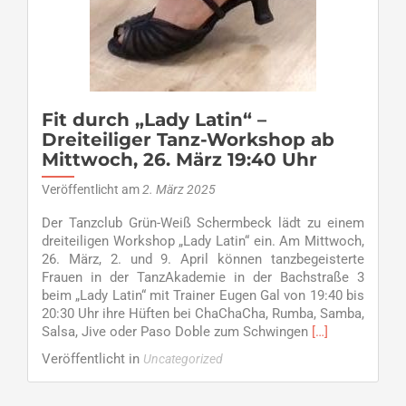
West
I
am
Sonntag,
16.
März
Fit durch „Lady Latin“ –
ab
Dreiteiliger Tanz-Workshop ab
15:30
Mittwoch, 26. März 19:40 Uhr
Uhr
in
Veröffentlicht am
2. März 2025
Dorsten
Der Tanzclub Grün-Weiß Schermbeck lädt zu einem
dreiteiligen Workshop „Lady Latin“ ein. Am Mittwoch,
26. März, 2. und 9. April können tanzbegeisterte
Frauen in der TanzAkademie in der Bachstraße 3
beim „Lady Latin“ mit Trainer Eugen Gal von 19:40 bis
20:30 Uhr ihre Hüften bei ChaChaCha, Rumba, Samba,
Read
Salsa, Jive oder Paso Doble zum Schwingen
[…]
more
Veröffentlicht in
Uncategorized
about
Fit
durch