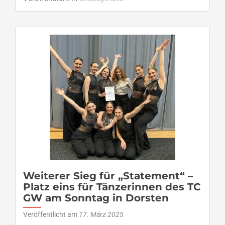
about
Saisonstart
für
Calidez
–
Kinderliga-
Formation
des
Tanzclub
GW
Schermbeck
vor
Premiere
Weiterer Sieg für „Statement“ –
Platz eins für Tänzerinnen des TC
GW am Sonntag in Dorsten
Veröffentlicht am
17. März 2025