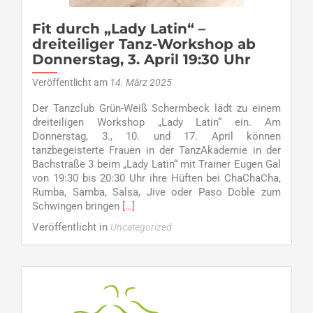
GW
am
Fit durch „Lady Latin“ –
Sonntag
dreiteiliger Tanz-Workshop ab
in
Donnerstag, 3. April 19:30 Uhr
Dorsten
Veröffentlicht am
14. März 2025
Der Tanzclub Grün-Weiß Schermbeck lädt zu einem
dreiteiligen Workshop „Lady Latin“ ein. Am
Donnerstag, 3., 10. und 17. April können
tanzbegeisterte Frauen in der TanzAkademie in der
Bachstraße 3 beim „Lady Latin“ mit Trainer Eugen Gal
von 19:30 bis 20:30 Uhr ihre Hüften bei ChaChaCha,
Rumba, Samba, Salsa, Jive oder Paso Doble zum
Read
Schwingen bringen
[…]
more
Veröffentlicht in
Uncategorized
about
Fit
durch
„Lady
Latin“
–