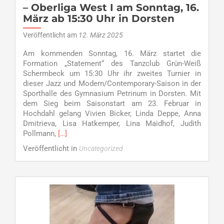
– Oberliga West I am Sonntag, 16.
März ab 15:30 Uhr in Dorsten
Veröffentlicht am
12. März 2025
Am kommenden Sonntag, 16. März startet die
Formation „Statement“ des Tanzclub Grün-Weiß
Schermbeck um 15:30 Uhr ihr zweites Turnier in
dieser Jazz und Modern/Contemporary-Saison in der
Sporthalle des Gymnasium Petrinum in Dorsten. Mit
dem Sieg beim Saisonstart am 23. Februar in
Hochdahl gelang Vivien Bicker, Linda Deppe, Anna
Dmitrieva, Lisa Hatkemper, Lina Maidhof, Judith
Read
Pollmann,
[…]
more
Veröffentlicht in
Uncategorized
about
Statement
freut
sich
auf
Turnier
–
Oberliga