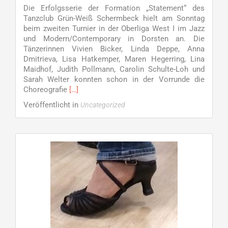
Die Erfolgsserie der Formation „Statement“ des
Tanzclub Grün-Weiß Schermbeck hielt am Sonntag
beim zweiten Turnier in der Oberliga West I im Jazz
und Modern/Contemporary in Dorsten an. Die
Tänzerinnen Vivien Bicker, Linda Deppe, Anna
Dmitrieva, Lisa Hatkemper, Maren Hegerring, Lina
Maidhof, Judith Pollmann, Carolin Schulte-Loh und
Sarah Welter konnten schon in der Vorrunde die
Read
Choreografie
[…]
more
Veröffentlicht in
Uncategorized
about
Weiterer
Sieg
für
„Statement“
–
Platz
eins
für
Tänzerinnen
des
TC