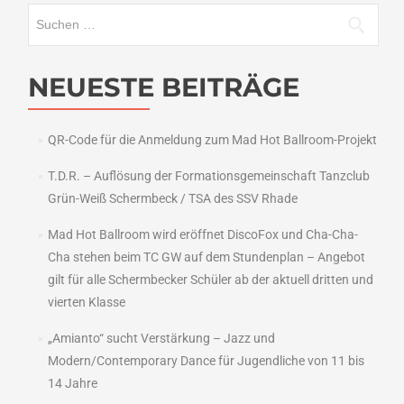
Suchen
„Lady
Latin“
nach:
–
Dreiteiliger
NEUESTE BEITRÄGE
Tanz-
Workshop
ab
QR-Code für die Anmeldung zum Mad Hot Ballroom-Projekt
Mittwoch,
26.
T.D.R. – Auflösung der Formationsgemeinschaft Tanzclub
März
19:40
Grün-Weiß Schermbeck / TSA des SSV Rhade
Uhr
Mad Hot Ballroom wird eröffnet DiscoFox und Cha-Cha-
Cha stehen beim TC GW auf dem Stundenplan – Angebot
gilt für alle Schermbecker Schüler ab der aktuell dritten und
vierten Klasse
„Amianto“ sucht Verstärkung – Jazz und
Modern/Contemporary Dance für Jugendliche von 11 bis
14 Jahre