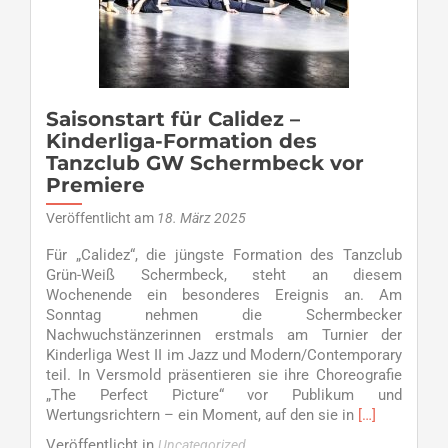
GW
tanzt
bei
ihrer
Premiere
auf
Saisonstart für Calidez –
Platz
Kinderliga-Formation des
fünf
Tanzclub GW Schermbeck vor
Premiere
Veröffentlicht am
18. März 2025
Für „Calidez“, die jüngste Formation des Tanzclub
Grün-Weiß Schermbeck, steht an diesem
Wochenende ein besonderes Ereignis an. Am
Sonntag nehmen die Schermbecker
Nachwuchstänzerinnen erstmals am Turnier der
Kinderliga West II im Jazz und Modern/Contemporary
teil. In Versmold präsentieren sie ihre Choreografie
„The Perfect Picture“ vor Publikum und
Read
Wertungsrichtern – ein Moment, auf den sie in
[…]
more
Veröffentlicht in
Uncategorized