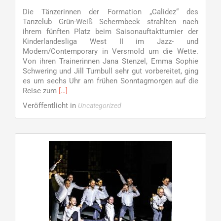
Die Tänzerinnen der Formation „Calidez“ des
Tanzclub Grün-Weiß Schermbeck strahlten nach
ihrem fünften Platz beim Saisonauftaktturnier der
Kinderlandesliga West II im Jazz- und
Modern/Contemporary in Versmold um die Wette.
Von ihren Trainerinnen Jana Stenzel, Emma Sophie
Schwering und Jill Turnbull sehr gut vorbereitet, ging
es um sechs Uhr am frühen Sonntagmorgen auf die
Read
Reise zum
[…]
more
Veröffentlicht in
Uncategorized
about
„Calidez“
feiert
tollen
Erfolg
in
Versmold
–
Kinderliga-
Formation
des
TC