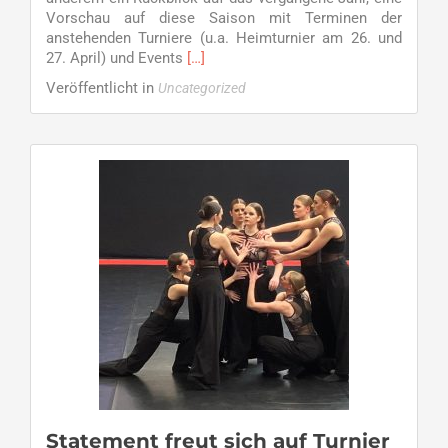
Vorschau auf diese Saison mit Terminen der
anstehenden Turniere (u.a. Heimturnier am 26. und
Read
27. April) und Events
[…]
more
Veröffentlicht in
Uncategorized
about
Einladung
zur
Hauptversammlung
am
Donnerstag,
27.
März
um
19:30
Uhr
Statement freut sich auf Turnier