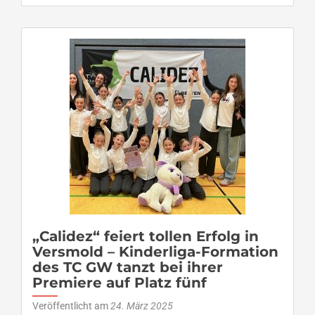
Saisonstart
für
Avalanche
vom
TC
GW
–
Oberliga
West
II
am
Sonntag,
30.
März
ab
15:30
Uhr
„Calidez“ feiert tollen Erfolg in
in
Versmold – Kinderliga-Formation
Bielefeld
des TC GW tanzt bei ihrer
Premiere auf Platz fünf
Veröffentlicht am
24. März 2025