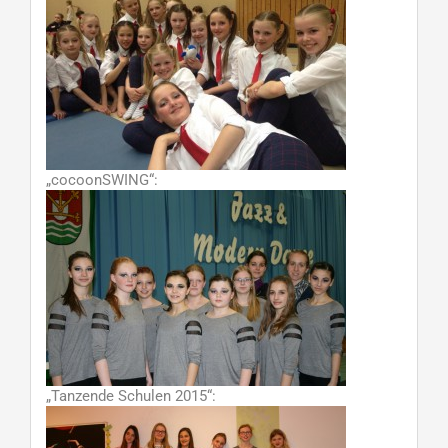
„cocoonSWING“:
„Tanzende Schulen 2015“: