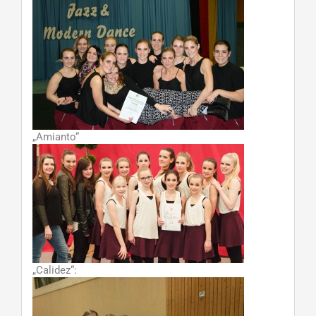
„Amianto“
„Calidez“: