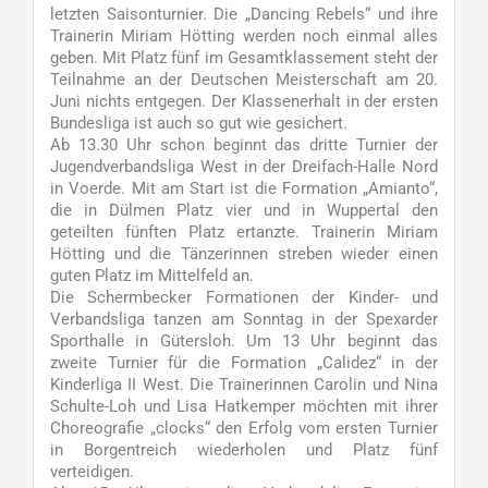
letzten Saisonturnier. Die „Dancing Rebels“ und ihre
Trainerin Miriam Hötting werden noch einmal alles
geben. Mit Platz fünf im Gesamtklassement steht der
Teilnahme an der Deutschen Meisterschaft am 20.
Juni nichts entgegen. Der Klassenerhalt in der ersten
Bundesliga ist auch so gut wie gesichert.
Ab 13.30 Uhr schon beginnt das dritte Turnier der
Jugendverbandsliga West in der Dreifach-Halle Nord
in Voerde. Mit am Start ist die Formation „Amianto“,
die in Dülmen Platz vier und in Wuppertal den
geteilten fünften Platz ertanzte. Trainerin Miriam
Hötting und die Tänzerinnen streben wieder einen
guten Platz im Mittelfeld an.
Die Schermbecker Formationen der Kinder- und
Verbandsliga tanzen am Sonntag in der Spexarder
Sporthalle in Gütersloh. Um 13 Uhr beginnt das
zweite Turnier für die Formation „Calidez“ in der
Kinderliga II West. Die Trainerinnen Carolin und Nina
Schulte-Loh und Lisa Hatkemper möchten mit ihrer
Choreografie „clocks“ den Erfolg vom ersten Turnier
in Borgentreich wiederholen und Platz fünf
verteidigen.