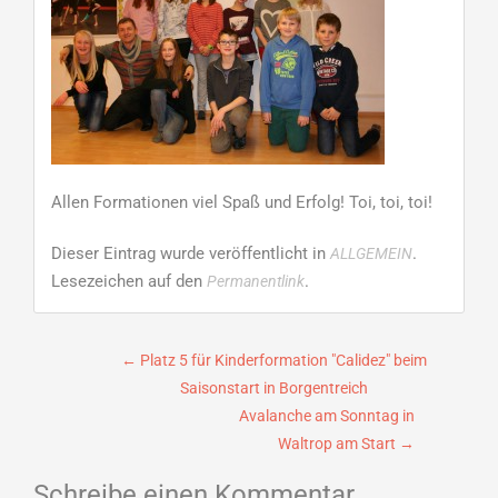
Allen Formationen viel Spaß und Erfolg! Toi, toi, toi!
Dieser Eintrag wurde veröffentlicht in
.
ALLGEMEIN
Lesezeichen auf den
.
Permanentlink
Beitragsnavigation
←
Platz 5 für Kinderformation "Calidez" beim
Saisonstart in Borgentreich
Avalanche am Sonntag in
Waltrop am Start
→
Schreibe einen Kommentar