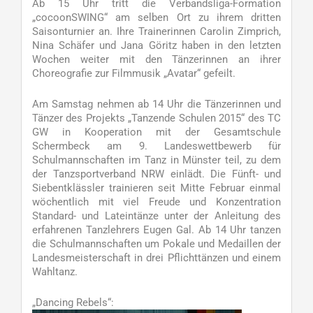
Ab 15 Uhr tritt die Verbandsliga-Formation
„cocoonSWING“ am selben Ort zu ihrem dritten
Saisonturnier an. Ihre Trainerinnen Carolin Zimprich,
Nina Schäfer und Jana Göritz haben in den letzten
Wochen weiter mit den Tänzerinnen an ihrer
Choreografie zur Filmmusik „Avatar“ gefeilt.
Am Samstag nehmen ab 14 Uhr die Tänzerinnen und
Tänzer des Projekts „Tanzende Schulen 2015“ des TC
GW in Kooperation mit der Gesamtschule
Schermbeck am 9. Landeswettbewerb für
Schulmannschaften im Tanz in Münster teil, zu dem
der Tanzsportverband NRW einlädt. Die Fünft- und
Siebentklässler trainieren seit Mitte Februar einmal
wöchentlich mit viel Freude und Konzentration
Standard- und Lateintänze unter der Anleitung des
erfahrenen Tanzlehrers Eugen Gal. Ab 14 Uhr tanzen
die Schulmannschaften um Pokale und Medaillen der
Landesmeisterschaft in drei Pflichttänzen und einem
Wahltanz.
„Dancing Rebels“: