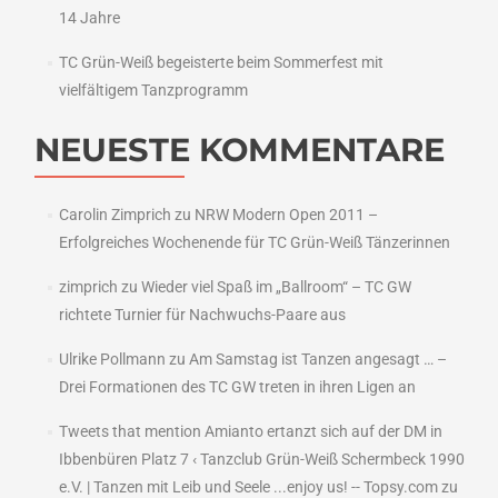
14 Jahre
TC Grün-Weiß begeisterte beim Sommerfest mit
vielfältigem Tanzprogramm
NEUESTE KOMMENTARE
Carolin Zimprich
zu
NRW Modern Open 2011 –
Erfolgreiches Wochenende für TC Grün-Weiß Tänzerinnen
zimprich
zu
Wieder viel Spaß im „Ballroom“ – TC GW
richtete Turnier für Nachwuchs-Paare aus
Ulrike Pollmann
zu
Am Samstag ist Tanzen angesagt … –
Drei Formationen des TC GW treten in ihren Ligen an
Tweets that mention Amianto ertanzt sich auf der DM in
Ibbenbüren Platz 7 ‹ Tanzclub Grün-Weiß Schermbeck 1990
e.V. | Tanzen mit Leib und Seele ...enjoy us! -- Topsy.com
zu