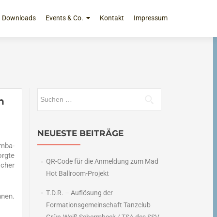
Downloads
Events & Co.
Kontakt
Impressum
Suchen
n
nach:
NEUESTE BEITRÄGE
umba-
orgte
QR-Code für die Anmeldung zum Mad
scher
Hot Ballroom-Projekt
T.D.R. – Auflösung der
nnen.
Formationsgemeinschaft Tanzclub