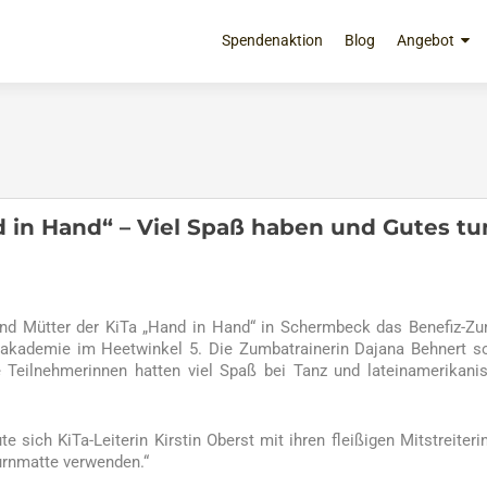
Zum
Inhalt
Spendenaktion
Blog
Angebot
springen
 in Hand“ – Viel Spaß haben und Gutes tu
 und Mütter der KiTa „Hand in Hand“ in Schermbeck das Benefiz-Z
akademie im Heetwinkel 5. Die Zumbatrainerin Dajana Behnert s
 Teilnehmerinnen hatten viel Spaß bei Tanz und lateinamerikani
 sich KiTa-Leiterin Kirstin Oberst mit ihren fleißigen Mitstreiteri
urnmatte verwenden.“