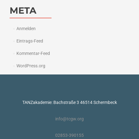
META
Anmelden
Eintrags-Feed
Kommentar-Feed
WordPress.org
TANZakademie: Bachstraße 3 46514 Schermbeck
info@tcgw.org
02853-390155