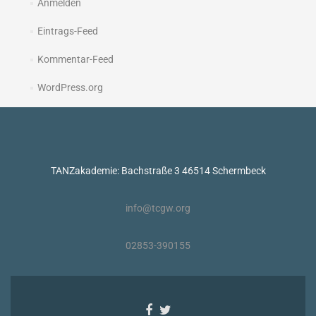
Anmelden
Eintrags-Feed
Kommentar-Feed
WordPress.org
TANZakademie: Bachstraße 3 46514 Schermbeck
info@tcgw.org
02853-390155
Facebook-
Twitter-