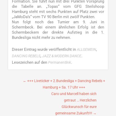
Formation. Sie führt nun mit drei Punkten Vorsprung
die Tabelle an. „Topas“ vom GFG Steilshoop
Hamburg steht mit sechs Punkten auf Platz zwei vor
„JaMoDa’s“ vom TV 90 Berlin mit zwölf Punkten.
Nun folgt noch das Turnier am 9. Juni in
Schermbeck. Bei einem ähnlichen Erfolg ist den
Schermbeckern der direkte Aufstieg in die 1.
Bundesliga nicht mehr zu nehmen.
Dieser Eintrag wurde veröffentlicht in
,
ALLGEMEIN
,
.
DANCING REBELS
JAZZ & MODERN DANCE
Lesezeichen auf den
.
Permanentlink
Beitragsnavigation
←
+++ Liveticker + 2.Bundesliga + Dancing Rebels +
Hamburg + Sa. 17 Uhr +++
Caro und Marcell haben sich
getraut … Herzlichen
Glückwunsch für eure
gemeinsame Zukunft!!!
→