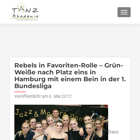
SCHALT
Rebels in Favoriten-Rolle – Grün-
Weiße nach Platz eins in
Hamburg mit einem Bein in der 1.
Bundesliga
Veröffentlicht am
6. Mai 2012
Dass