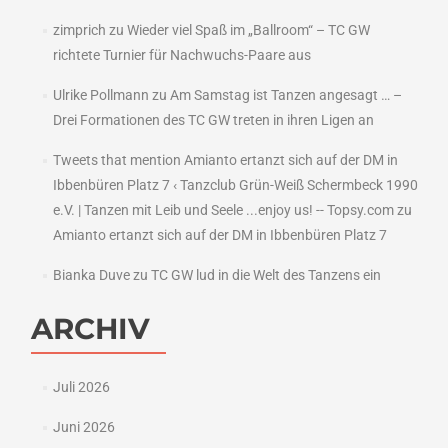
zimprich
zu
Wieder viel Spaß im „Ballroom“ – TC GW
richtete Turnier für Nachwuchs-Paare aus
Ulrike Pollmann
zu
Am Samstag ist Tanzen angesagt … –
Drei Formationen des TC GW treten in ihren Ligen an
Tweets that mention Amianto ertanzt sich auf der DM in
Ibbenbüren Platz 7 ‹ Tanzclub Grün-Weiß Schermbeck 1990
e.V. | Tanzen mit Leib und Seele ...enjoy us! -- Topsy.com
zu
Amianto ertanzt sich auf der DM in Ibbenbüren Platz 7
Bianka Duve
zu
TC GW lud in die Welt des Tanzens ein
ARCHIV
Juli 2026
Juni 2026