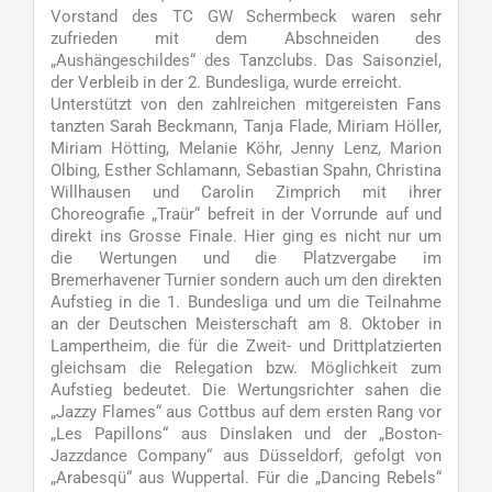
Vorstand des TC GW Schermbeck waren sehr
zufrieden mit dem Abschneiden des
„Aushängeschildes“ des Tanzclubs. Das Saisonziel,
der Verbleib in der 2. Bundesliga, wurde erreicht.
Unterstützt von den zahlreichen mitgereisten Fans
tanzten Sarah Beckmann, Tanja Flade, Miriam Höller,
Miriam Hötting, Melanie Köhr, Jenny Lenz, Marion
Olbing, Esther Schlamann, Sebastian Spahn, Christina
Willhausen und Carolin Zimprich mit ihrer
Choreografie „Traür“ befreit in der Vorrunde auf und
direkt ins Grosse Finale. Hier ging es nicht nur um
die Wertungen und die Platzvergabe im
Bremerhavener Turnier sondern auch um den direkten
Aufstieg in die 1. Bundesliga und um die Teilnahme
an der Deutschen Meisterschaft am 8. Oktober in
Lampertheim, die für die Zweit- und Drittplatzierten
gleichsam die Relegation bzw. Möglichkeit zum
Aufstieg bedeutet. Die Wertungsrichter sahen die
„Jazzy Flames“ aus Cottbus auf dem ersten Rang vor
„Les Papillons“ aus Dinslaken und der „Boston-
Jazzdance Company“ aus Düsseldorf, gefolgt von
„Arabesqü“ aus Wuppertal. Für die „Dancing Rebels“