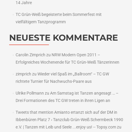
14 Jahre
TC Grün-Weiß begeisterte beim Sommerfest mit
vielfältigem Tanzprogramm
NEUESTE KOMMENTARE
Carolin Zimprich
zu
NRW Modern Open 2011 –
Erfolgreiches Wochenende für TC Grün-Weiß Tänzerinnen
zimprich
zu
Wieder viel Spaß im „Ballroom“ – TC GW
richtete Turnier für Nachwuchs-Paare aus
Ulrike Pollmann
zu
Am Samstag ist Tanzen angesagt … –
Drei Formationen des TC GW treten in ihren Ligen an
Tweets that mention Amianto ertanzt sich auf der DM in
Ibbenbüren Platz 7 ‹ Tanzclub Grün-Weiß Schermbeck 1990
e.V. | Tanzen mit Leib und Seele ...enjoy us! -- Topsy.com
zu