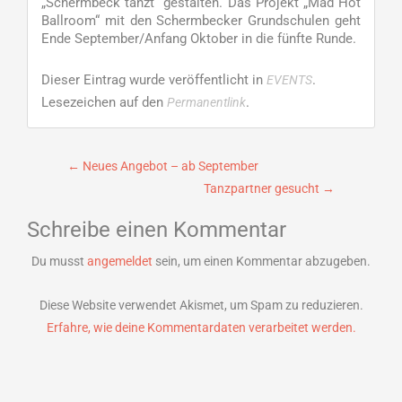
„Schermbeck tanzt“ gestalten. Das Projekt „Mad Hot
Ballroom“ mit den Schermbecker Grundschulen geht
Ende September/Anfang Oktober in die fünfte Runde.
Dieser Eintrag wurde veröffentlicht in
.
EVENTS
Lesezeichen auf den
.
Permanentlink
Beitragsnavigation
←
Neues Angebot – ab September
Tanzpartner gesucht
→
Schreibe einen Kommentar
Du musst
angemeldet
sein, um einen Kommentar abzugeben.
Diese Website verwendet Akismet, um Spam zu reduzieren.
Erfahre, wie deine Kommentardaten verarbeitet werden.