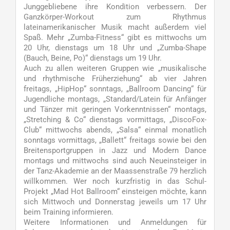
Junggebliebene ihre Kondition verbessern. Der
Ganzkörper-Workout zum Rhythmus
lateinamerikanischer Musik macht außerdem viel
Spaß. Mehr „Zumba-Fitness“ gibt es mittwochs um
20 Uhr, dienstags um 18 Uhr und „Zumba-Shape
(Bauch, Beine, Po)“ dienstags um 19 Uhr.
Auch zu allen weiteren Gruppen wie „musikalische
und rhythmische Früherziehung“ ab vier Jahren
freitags, „HipHop“ sonntags, „Ballroom Dancing“ für
Jugendliche montags, „Standard/Latein für Anfänger
und Tänzer mit geringen Vorkenntnissen“ montags,
„Stretching & Co“ dienstags vormittags, „DiscoFox-
Club“ mittwochs abends, „Salsa“ einmal monatlich
sonntags vormittags, „Ballett“ freitags sowie bei den
Breitensportgruppen in Jazz und Modern Dance
montags und mittwochs sind auch Neueinsteiger in
der Tanz-Akademie an der Maassenstraße 79 herzlich
willkommen. Wer noch kurzfristig in das Schul-
Projekt „Mad Hot Ballroom“ einsteigen möchte, kann
sich Mittwoch und Donnerstag jeweils um 17 Uhr
beim Training informieren.
Weitere Informationen und Anmeldungen für