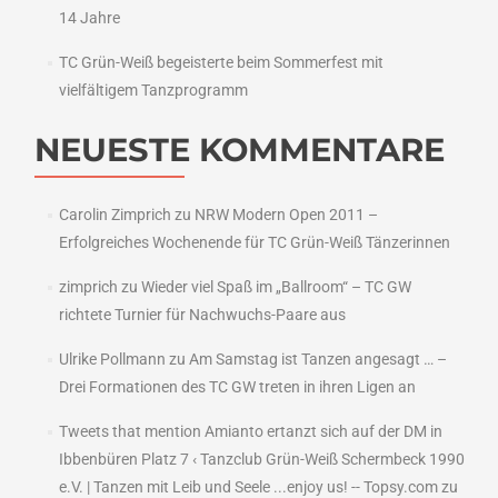
14 Jahre
TC Grün-Weiß begeisterte beim Sommerfest mit
vielfältigem Tanzprogramm
NEUESTE KOMMENTARE
Carolin Zimprich
zu
NRW Modern Open 2011 –
Erfolgreiches Wochenende für TC Grün-Weiß Tänzerinnen
zimprich
zu
Wieder viel Spaß im „Ballroom“ – TC GW
richtete Turnier für Nachwuchs-Paare aus
Ulrike Pollmann
zu
Am Samstag ist Tanzen angesagt … –
Drei Formationen des TC GW treten in ihren Ligen an
Tweets that mention Amianto ertanzt sich auf der DM in
Ibbenbüren Platz 7 ‹ Tanzclub Grün-Weiß Schermbeck 1990
e.V. | Tanzen mit Leib und Seele ...enjoy us! -- Topsy.com
zu