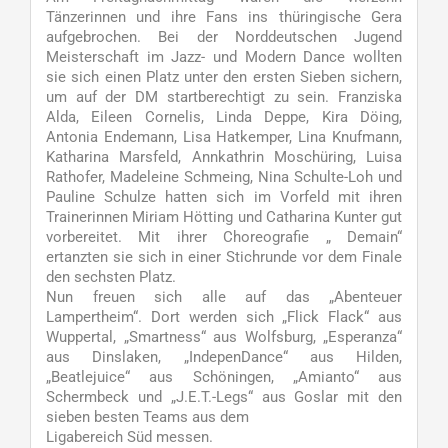
Tänzerinnen und ihre Fans ins thüringische Gera
aufgebrochen. Bei der Norddeutschen Jugend
Meisterschaft im Jazz- und Modern Dance wollten
sie sich einen Platz unter den ersten Sieben sichern,
um auf der DM startberechtigt zu sein. Franziska
Alda, Eileen Cornelis, Linda Deppe, Kira Döing,
Antonia Endemann, Lisa Hatkemper, Lina Knufmann,
Katharina Marsfeld, Annkathrin Moschüring, Luisa
Rathofer, Madeleine Schmeing, Nina Schulte-Loh und
Pauline Schulze hatten sich im Vorfeld mit ihren
Trainerinnen Miriam Hötting und Catharina Kunter gut
vorbereitet. Mit ihrer Choreografie „ Demain“
ertanzten sie sich in einer Stichrunde vor dem Finale
den sechsten Platz.
Nun freuen sich alle auf das „Abenteuer
Lampertheim“. Dort werden sich „Flick Flack“ aus
Wuppertal, „Smartness“ aus Wolfsburg, „Esperanza“
aus Dinslaken, „IndepenDance“ aus Hilden,
„Beatlejuice“ aus Schöningen, „Amianto“ aus
Schermbeck und „J.E.T.-Legs“ aus Goslar mit den
sieben besten Teams aus dem
Ligabereich Süd messen.