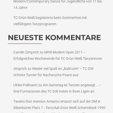
Modern/Contemporary Dance für Jugendliche von 11 bis
14 Jahre
TC Grün-Weiß begeisterte beim Sommerfest mit
vielfältigem Tanzprogramm
NEUESTE KOMMENTARE
Carolin Zimprich
zu
NRW Modern Open 2011 –
Erfolgreiches Wochenende für TC Grün-Weiß Tänzerinnen
zimprich
zu
Wieder viel Spaß im „Ballroom“ – TC GW
richtete Turnier für Nachwuchs-Paare aus
Ulrike Pollmann
zu
Am Samstag ist Tanzen angesagt … –
Drei Formationen des TC GW treten in ihren Ligen an
Tweets that mention Amianto ertanzt sich auf der DM in
Ibbenbüren Platz 7 ‹ Tanzclub Grün-Weiß Schermbeck 1990