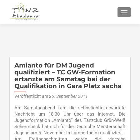
SCHALT
Amianto für DM Jugend
qualifiziert – TC GW-Formation
ertanzte am Samstag bei der
Qualifikation in Gera Platz sechs
Veröffentlicht am
25. September 2011
Am Samstagabend kam die sehnsüchtig erwartete
Nachricht um 18.30 Uhr über das Internet. Die
Jugendformation „Amianto“ des Tanzclub Grün-Weiß
Schermbeck hat sich für die Deutsche Meisterschaft
Jugend am 5. November in Lampertheim qualifiziert.
Am Freitagnachmittag waren die vierzehn