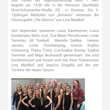
Das Turnier der Jugendlandesliga West 1 JMC
beginnt um 14:30 Uhr in der Petrinum Sporthalle
(Kurt-Schumacher-Straße 25) in Dorsten. Die 9-
13jährigen Mädchen von „Amianto“ vertanzen die
Choreografie „The Warrior“ von Lina Maidhof.
Seit September trainieren Luisa Daunheimer, Luisa
Dieckmann, Milla Jost, Zoe Marie Pieczkowski, Linda
Temmler, Jill Turnbull, Marielle Dahlke, Helene
Jansen, Lotta Overkämping, Emma Sophie
Schwering, Thalia Timm, Lea-Sophie Kremp, Sophia
Temmler und Maja Reckwardt gemeinsam. Sie sind
hochmotiviert und freuen sich mit ihren Trainerinnen
Lina Maidhof und Jessica Drygalla auf die vier
Turniere der neuen Saison.