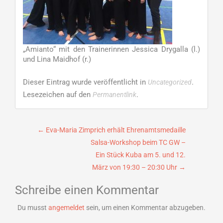
„Amianto“ mit den Trainerinnen Jessica Drygalla (l.)
und Lina Maidhof (r.)
Dieser Eintrag wurde veröffentlicht in
.
Uncategorized
Lesezeichen auf den
.
Permanentlink
Beitragsnavigation
←
Eva-Maria Zimprich erhält Ehrenamtsmedaille
Salsa-Workshop beim TC GW –
Ein Stück Kuba am 5. und 12.
März von 19:30 – 20:30 Uhr
→
Schreibe einen Kommentar
Du musst
angemeldet
sein, um einen Kommentar abzugeben.