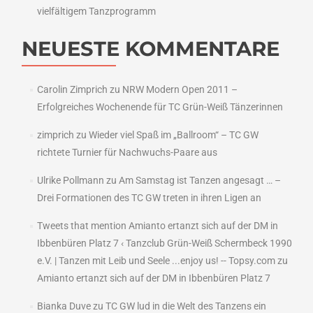
vielfältigem Tanzprogramm
NEUESTE KOMMENTARE
Carolin Zimprich
zu
NRW Modern Open 2011 –
Erfolgreiches Wochenende für TC Grün-Weiß Tänzerinnen
zimprich
zu
Wieder viel Spaß im „Ballroom“ – TC GW
richtete Turnier für Nachwuchs-Paare aus
Ulrike Pollmann
zu
Am Samstag ist Tanzen angesagt … –
Drei Formationen des TC GW treten in ihren Ligen an
Tweets that mention Amianto ertanzt sich auf der DM in
Ibbenbüren Platz 7 ‹ Tanzclub Grün-Weiß Schermbeck 1990
e.V. | Tanzen mit Leib und Seele ...enjoy us! -- Topsy.com
zu
Amianto ertanzt sich auf der DM in Ibbenbüren Platz 7
Bianka Duve
zu
TC GW lud in die Welt des Tanzens ein