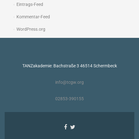
Eintrags-Feed
Kommentar-Feed
WordPress.org
TANZakademie: Bachstraße 3 46514 Schermbeck
info@tcgw.org
02853-390155
Facebook-
Twitter-
Link
Link