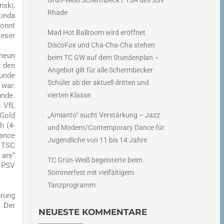
Grün-Weiß Schermbeck / TSA des SSV
nski,
Rhade
Linda
konnt
Mad Hot Ballroom wird eröffnet
ieser
DiscoFox und Cha-Cha-Cha stehen
neun
beim TC GW auf dem Stundenplan –
i den
Angebot gilt für alle Schermbecker
runde
Schüler ab der aktuell dritten und
 war.
unde.
vierten Klasse
s VfL
-Gold
„Amianto“ sucht Verstärkung – Jazz
h (4-
und Modern/Contemporary Dance für
Dance
Jugendliche von 11 bis 14 Jahre
r TSC
 are“
TC Grün-Weiß begeisterte beim
s PSV
Sommerfest mit vielfältigem
Tanzprogramm
hrung
. Der
NEUESTE KOMMENTARE