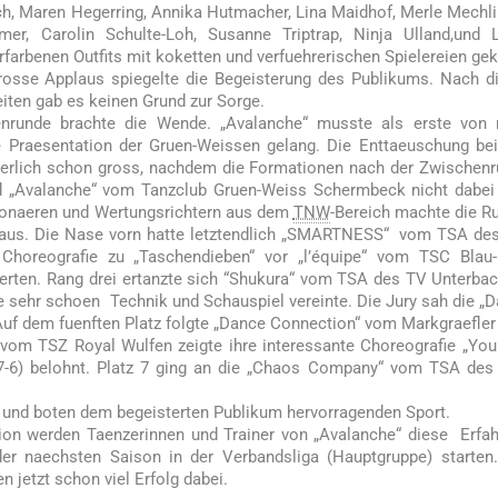
rich, Maren Hegerring, Annika Hutmacher, Lina Maidhof, Merle Mechli
mer, Carolin Schulte-Loh, Susanne Triptrap, Ninja Ulland,und 
rfarbenen Outfits mit koketten und verfuehrerischen Spielereien ge
rosse Applaus spiegelte die Begeisterung des Publikums. Nach d
eiten gab es keinen Grund zur Sorge.
enrunde brachte die Wende. „Avalanche“ musste als erste von 
e Praesentation der Gruen-Weissen gelang. Die Enttaeuschung be
uerlich schon gross, nachdem die Formationen nach der Zwischen
d „Avalanche“ vom Tanzclub Gruen-Weiss Schermbeck nicht dabei
ionaeren und Wertungsrichtern aus dem
TNW
-Bereich machte die R
 aus. Die Nase vorn hatte letztendlich „SMARTNESS“ vom TSA de
en Choreografie zu „Taschendieben“ vor „l’équipe“ vom TSC Blau
retierten. Rang drei ertanzte sich “Shukura“ vom TSA des TV Unterbac
die sehr schoen Technik und Schauspiel vereinte. Die Jury sah die „
). Auf dem fuenften Platz folgte „Dance Connection“ vom Markgraefle
“ vom TSZ Royal Wulfen zeigte ihre interessante Choreografie „You
-7-6) belohnt. Platz 7 ging an die „Chaos Company“ vom TSA de
 und boten dem begeisterten Publikum hervorragenden Sport.
on werden Taenzerinnen und Trainer von „Avalanche“ diese Erfa
der naechsten Saison in der Verbandsliga (Hauptgruppe) starten
jetzt schon viel Erfolg dabei.