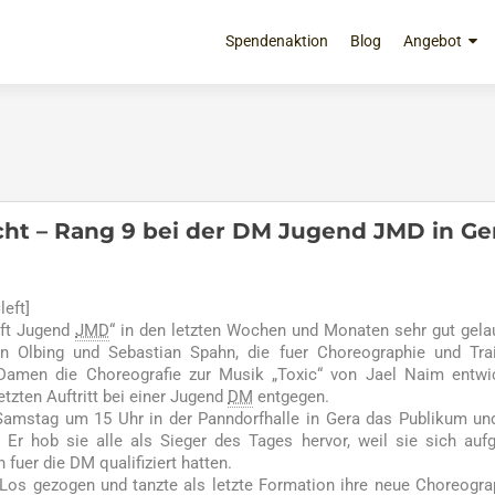
Zum
Inhalt
Spendenaktion
Blog
Angebot
springen
cht – Rang 9 bei der DM Jugend JMD in Ge
eft]
aft Jugend
JMD
“ in den letzten Wochen und Monaten sehr gut gela
on Olbing und Sebastian Spahn, die fuer Choreographie und Tra
 Damen die Choreografie zur Musik „Toxic“ von Jael Naim entwi
etzten Auftritt bei einer Jugend
DM
entgegen.
Samstag um 15 Uhr in der Panndorfhalle in Gera das Publikum un
Er hob sie alle als Sieger des Tages hervor, weil sie sich auf
fuer die DM qualifiziert hatten.
 Los gezogen und tanzte als letzte Formation ihre neue Choreogra