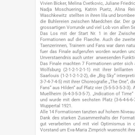
Vivien Bicker, Melina Cvetkovic, Juliane Fried
Nadja Moschuering, Katrin Puetz, Alina Rei
Waschkewitz stellten in ihren lila und brombee
die Buhlereien zwischen Maedchen dar. Der g
grossartigen Vorrunde und viel Lob von allen S
Das Los mit der Start Nr. 1 in der Zwisch
Formationen auf die Flaeche. Auch die zweit
Taenzerinnen, Trainern und Fans war dann nat
fuer das Finale aufgerufen worden wurden un
Unverstaendnis auch unter anwesenden Funkt
Das Finale machten 7 Formationen unter sich
Wolfsburg (2-1-2-1-2-1-1) mit ihrer brillant
Saarlouis (1-2-1-2-1-2-2), die „Big Sky“ interp
3-7-4-7-4-5) mit ihrer Choreografie „The One“, 
Fans“ aus Hilden“ auf Platz vier (5-5-5-3-5-3-3
Muellheim (6-4-3-5-3-5-7). „Indication of Time
und wurde mit dem sechsten Platz (3-6-4-6-6
Wuppertal 1921.
Alle 14 Formationen tanzten auf hohem Niveau
Dank des starken Zusammenhalts der Formati
gut verarbeiten und mit viel Optimismus in 
Vorstand um Eva-Maria Zimprich wuenscht ihnen 