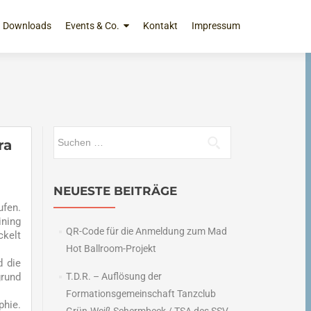
Downloads
Events & Co.
Kontakt
Impressum
Suchen
ra
nach:
NEUESTE BEITRÄGE
ufen.
ining
QR-Code für die Anmeldung zum Mad
ckelt
Hot Ballroom-Projekt
d die
grund
T.D.R. – Auflösung der
Formationsgemeinschaft Tanzclub
phie.