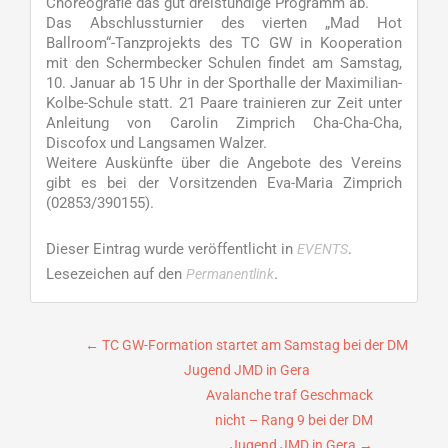
Choreografie das gut dreistündige Programm ab.
Das Abschlussturnier des vierten „Mad Hot
Ballroom“-Tanzprojekts des TC GW in Kooperation
mit den Schermbecker Schulen findet am Samstag,
10. Januar ab 15 Uhr in der Sporthalle der Maximilian-
Kolbe-Schule statt. 21 Paare trainieren zur Zeit unter
Anleitung von Carolin Zimprich Cha-Cha-Cha,
Discofox und Langsamen Walzer.
Weitere Auskünfte über die Angebote des Vereins
gibt es bei der Vorsitzenden Eva-Maria Zimprich
(02853/390155).
Dieser Eintrag wurde veröffentlicht in
.
EVENTS
Lesezeichen auf den
.
Permanentlink
Beitragsnavigation
←
TC GW-Formation startet am Samstag bei der DM
Jugend JMD in Gera
Avalanche traf Geschmack
nicht – Rang 9 bei der DM
Jugend JMD in Gera
→