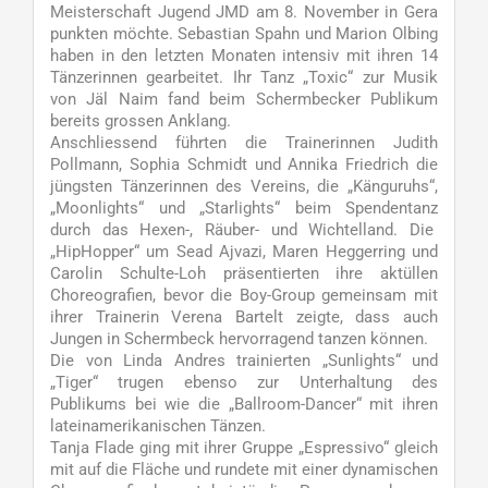
Meisterschaft Jugend JMD am 8. November in Gera
punkten möchte. Sebastian Spahn und Marion Olbing
haben in den letzten Monaten intensiv mit ihren 14
Tänzerinnen gearbeitet. Ihr Tanz „Toxic“ zur Musik
von Jäl Naim fand beim Schermbecker Publikum
bereits grossen Anklang.
Anschliessend führten die Trainerinnen Judith
Pollmann, Sophia Schmidt und Annika Friedrich die
jüngsten Tänzerinnen des Vereins, die „Känguruhs“,
„Moonlights“ und „Starlights“ beim Spendentanz
durch das Hexen-, Räuber- und Wichtelland. Die
„HipHopper“ um Sead Ajvazi, Maren Heggerring und
Carolin Schulte-Loh präsentierten ihre aktüllen
Choreografien, bevor die Boy-Group gemeinsam mit
ihrer Trainerin Verena Bartelt zeigte, dass auch
Jungen in Schermbeck hervorragend tanzen können.
Die von Linda Andres trainierten „Sunlights“ und
„Tiger“ trugen ebenso zur Unterhaltung des
Publikums bei wie die „Ballroom-Dancer“ mit ihren
lateinamerikanischen Tänzen.
Tanja Flade ging mit ihrer Gruppe „Espressivo“ gleich
mit auf die Fläche und rundete mit einer dynamischen