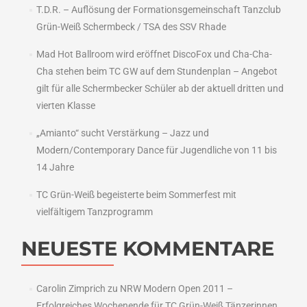
T.D.R. – Auflösung der Formationsgemeinschaft Tanzclub
Grün-Weiß Schermbeck / TSA des SSV Rhade
Mad Hot Ballroom wird eröffnet DiscoFox und Cha-Cha-
Cha stehen beim TC GW auf dem Stundenplan – Angebot
gilt für alle Schermbecker Schüler ab der aktuell dritten und
vierten Klasse
„Amianto“ sucht Verstärkung – Jazz und
Modern/Contemporary Dance für Jugendliche von 11 bis
14 Jahre
TC Grün-Weiß begeisterte beim Sommerfest mit
vielfältigem Tanzprogramm
NEUESTE KOMMENTARE
Carolin Zimprich
zu
NRW Modern Open 2011 –
Erfolgreiches Wochenende für TC Grün-Weiß Tänzerinnen