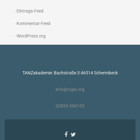
Eintrags-Feed
Kommentar-Feed
WordPress.org
TANZakademie: Bachstraße 3 46514 Schermbeck
info@tcgw.org
02853-390155
Facebook-
Twitter-