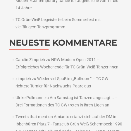
Modern/Contemporary Dance für Jugendliche von 11 bis
14 Jahre
TC Grün-Weiß begeisterte beim Sommerfest mit
vielfältigem Tanzprogramm
NEUESTE KOMMENTARE
Carolin Zimprich
zu
NRW Modern Open 2011 –
Erfolgreiches Wochenende für TC Grün-Weiß Tänzerinnen
zimprich
zu
Wieder viel Spaß im „Ballroom“ – TC GW
richtete Turnier für Nachwuchs-Paare aus
Ulrike Pollmann
zu
Am Samstag ist Tanzen angesagt … –
Drei Formationen des TC GW treten in ihren Ligen an
Tweets that mention Amianto ertanzt sich auf der DM in
Ibbenbüren Platz 7 ‹ Tanzclub Grün-Weiß Schermbeck 1990