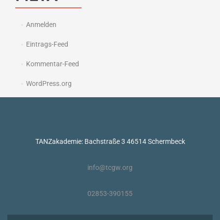
Anmelden
Eintrags-Feed
Kommentar-Feed
WordPress.org
TANZakademie: Bachstraße 3 46514 Schermbeck
info@tcgw.org
02853-390155