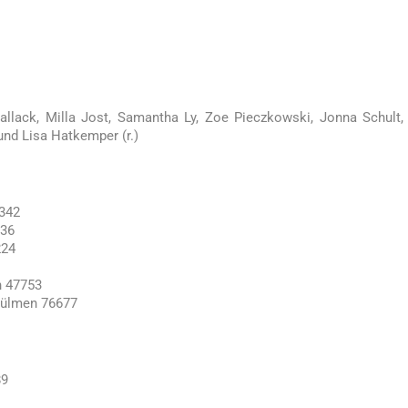
Hallack, Milla Jost, Samantha Ly, Zoe Pieczkowski, Jonna Schult,
nd Lisa Hatkemper (r.)
1342
136
224
n 47753
 Dülmen 76677
89