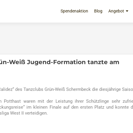
Zum
Inhalt
Spendenaktion
Blog
Angebot
springen
Grün-Weiß Jugend-Formation tanzte am
Calidez“ des Tanzclubs Grün-Weiß Schermbeck die diesjährige Sais
 Potthast waren mit der Leistung ihrer Schützlinge sehr zufri
eckungsreise“ im kleinen Finale auf den ersten Platz und konnte 
liga West II verteidigen.