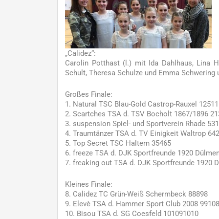
„Calidez“:
Carolin Potthast (l.) mit Ida Dahlhaus, Lina 
Schult, Theresa Schulze und Emma Schwering u
Großes Finale:
1. Natural TSC Blau-Gold Castrop-Rauxel 12511
2. Scartches TSA d. TSV Bocholt 1867/1896 2
3. suspension Spiel- und Sportverein Rhade 53
4. Traumtänzer TSA d. TV Einigkeit Waltrop 64
5. Top Secret TSC Haltern 35465
6. freeze TSA d. DJK Sportfreunde 1920 Dülme
7. freaking out TSA d. DJK Sportfreunde 1920
Kleines Finale:
8. Calidez TC Grün-Weiß Schermbeck 88898
9. Elevè TSA d. Hammer Sport Club 2008 9910
10. Bisou TSA d. SG Coesfeld 101091010