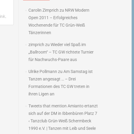
Carolin Zimprich
zu
NRW Modern
.
ink
Open 2011 – Erfolgreiches
Wochenende für TC Grün-Weiß
Tänzerinnen
zimprich
zu
Wieder viel Spaß im
→
„Ballroom“ – TC GW richtete Turnier
für Nachwuchs-Paare aus
Ulrike Pollmann
zu
Am Samstag ist
Tanzen angesagt … – Drei
Formationen des TC GW treten in
ihren Ligen an
Tweets that mention Amianto ertanzt
sich auf der DM in Ibbenbüren Platz 7
‹ Tanzclub Grün-Weiß Schermbeck
1990 e.V. | Tanzen mit Leib und Seele