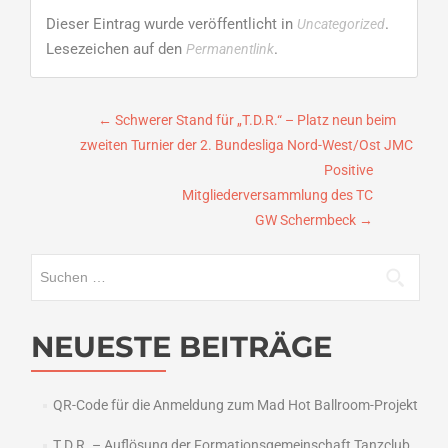
Dieser Eintrag wurde veröffentlicht in
.
Uncategorized
Lesezeichen auf den
.
Permanentlink
Beitragsnavigation
←
Schwerer Stand für „T.D.R.“ – Platz neun beim
zweiten Turnier der 2. Bundesliga Nord-West/Ost JMC
Positive
Mitgliederversammlung des TC
GW Schermbeck
→
Suchen
nach:
NEUESTE BEITRÄGE
QR-Code für die Anmeldung zum Mad Hot Ballroom-Projekt
T.D.R. – Auflösung der Formationsgemeinschaft Tanzclub