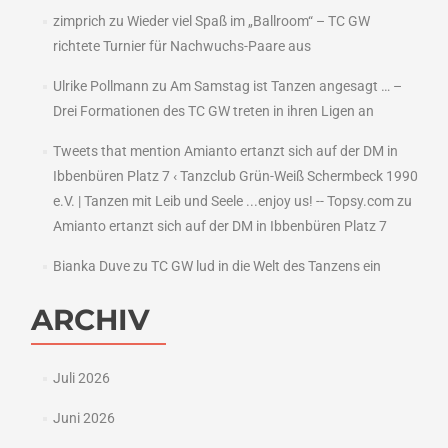
zimprich
zu
Wieder viel Spaß im „Ballroom“ – TC GW
richtete Turnier für Nachwuchs-Paare aus
Ulrike Pollmann
zu
Am Samstag ist Tanzen angesagt … –
Drei Formationen des TC GW treten in ihren Ligen an
Tweets that mention Amianto ertanzt sich auf der DM in
Ibbenbüren Platz 7 ‹ Tanzclub Grün-Weiß Schermbeck 1990
e.V. | Tanzen mit Leib und Seele ...enjoy us! -- Topsy.com
zu
Amianto ertanzt sich auf der DM in Ibbenbüren Platz 7
Bianka Duve
zu
TC GW lud in die Welt des Tanzens ein
ARCHIV
Juli 2026
Juni 2026