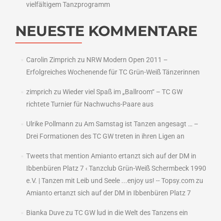
vielfältigem Tanzprogramm
NEUESTE KOMMENTARE
Carolin Zimprich
zu
NRW Modern Open 2011 –
Erfolgreiches Wochenende für TC Grün-Weiß Tänzerinnen
zimprich
zu
Wieder viel Spaß im „Ballroom“ – TC GW
richtete Turnier für Nachwuchs-Paare aus
Ulrike Pollmann
zu
Am Samstag ist Tanzen angesagt … –
Drei Formationen des TC GW treten in ihren Ligen an
Tweets that mention Amianto ertanzt sich auf der DM in
Ibbenbüren Platz 7 ‹ Tanzclub Grün-Weiß Schermbeck 1990
e.V. | Tanzen mit Leib und Seele ...enjoy us! -- Topsy.com
zu
Amianto ertanzt sich auf der DM in Ibbenbüren Platz 7
Bianka Duve
zu
TC GW lud in die Welt des Tanzens ein