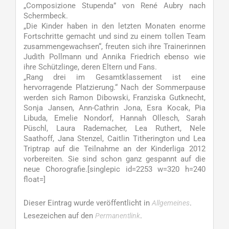
„Composizione Stupenda” von René Aubry nach
Schermbeck.
„Die Kinder haben in den letzten Monaten enorme
Fortschritte gemacht und sind zu einem tollen Team
zusammengewachsen“, freuten sich ihre Trainerinnen
Judith Pollmann und Annika Friedrich ebenso wie
ihre Schützlinge, deren Eltern und Fans.
„Rang drei im Gesamtklassement ist eine
hervorragende Platzierung.“ Nach der Sommerpause
werden sich Ramon Dibowski, Franziska Gutknecht,
Sonja Jansen, Ann-Cathrin Jona, Esra Kocak, Pia
Libuda, Emelie Nondorf, Hannah Ollesch, Sarah
Püschl, Laura Rademacher, Lea Ruthert, Nele
Saathoff, Jana Stenzel, Caitlin Titherington und Lea
Triptrap auf die Teilnahme an der Kinderliga 2012
vorbereiten. Sie sind schon ganz gespannt auf die
neue Chorografie.[singlepic id=2253 w=320 h=240
float=]
Dieser Eintrag wurde veröffentlicht in
.
Allgemeines
Lesezeichen auf den
.
Permanentlink