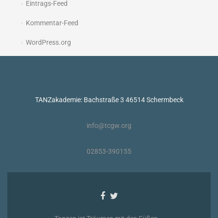
Eintrags-Feed
Kommentar-Feed
WordPress.org
TANZakademie: Bachstraße 3 46514 Schermbeck
info@tcgw.org
02853-390155
Facebook-
Twitter-
Link
Link