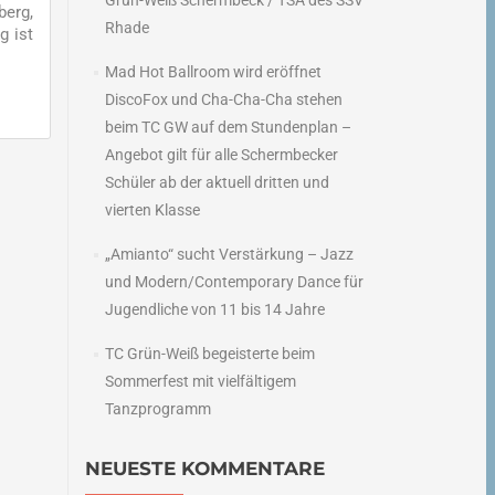
Grün-Weiß Schermbeck / TSA des SSV
berg,
Rhade
g ist
Mad Hot Ballroom wird eröffnet
DiscoFox und Cha-Cha-Cha stehen
beim TC GW auf dem Stundenplan –
Angebot gilt für alle Schermbecker
Schüler ab der aktuell dritten und
→
vierten Klasse
„Amianto“ sucht Verstärkung – Jazz
und Modern/Contemporary Dance für
Jugendliche von 11 bis 14 Jahre
TC Grün-Weiß begeisterte beim
Sommerfest mit vielfältigem
Tanzprogramm
NEUESTE KOMMENTARE