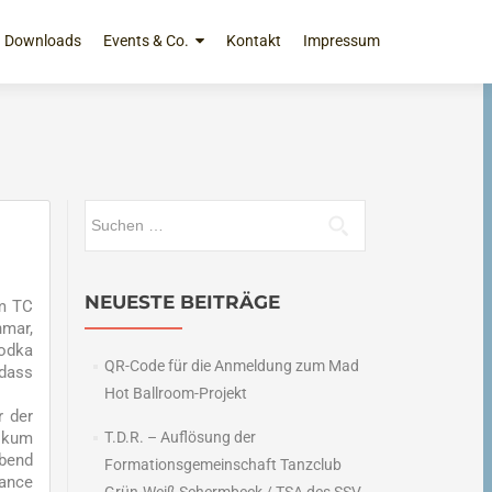
Downloads
Events & Co.
Kontakt
Impressum
Suchen
nach:
NEUESTE BEITRÄGE
om TC
mar,
odka
QR-Code für die Anmeldung zum Mad
 dass
Hot Ballroom-Projekt
r der
ikum
T.D.R. – Auflösung der
Abend
Formationsgemeinschaft Tanzclub
Dance