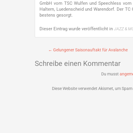
GmbH vom TSC Wulfen und Speechless vom TSZ
Haltern, Luedenscheid und Warendorf. Der TC G
bestens gesorgt.
Dieser Eintrag wurde veröffentlicht in
JAZZ & M
Beitragsnavigation
←
Gelungener Saisonauftakt für Avalanche
Schreibe einen Kommentar
Du musst
angeme
Diese Website verwendet Akismet, um Spam 