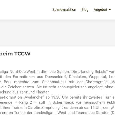
Zum
Inhalt
Spendenaktion
Blog
Angebot
springen
 beim TCGW
liga Nord-Ost/West in die neue Saison. Die „Dancing Rebels“ v
den Formationen aus Duesseldorf, Dinslaken, Wuppertal, Loh
ike Betz moechte zum Saisonauftakt mit der Choreografie „V
ein Zeichen setzen. Sie ist sehr schauspielerisch angelegt, ohne
schung aus Tanz und Theater.
a-Formation „Avalanche“ ab 13.30 Uhr bereits ihr zweites Turnie
henende – Rang 2 – soll in Schermbeck vor heimischem Publ
 ihrer Trainerin Carolin Zimprich gilt es dann ab ca. 16 Uhr, den „
m ersten Turnier der Landesliga III West sind Teams aus Dorsten (