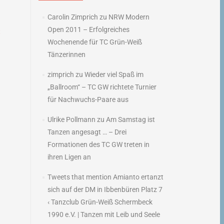
Carolin Zimprich
zu
NRW Modern
Open 2011 – Erfolgreiches
t
Wochenende für TC Grün-Weiß
→
Tänzerinnen
zimprich
zu
Wieder viel Spaß im
„Ballroom“ – TC GW richtete Turnier
für Nachwuchs-Paare aus
Ulrike Pollmann
zu
Am Samstag ist
Tanzen angesagt … – Drei
Formationen des TC GW treten in
ihren Ligen an
Tweets that mention Amianto ertanzt
sich auf der DM in Ibbenbüren Platz 7
‹ Tanzclub Grün-Weiß Schermbeck
1990 e.V. | Tanzen mit Leib und Seele