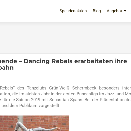
Zum
Inhalt
Spendenaktion
Blog
Angebot
springen
nde – Dancing Rebels erarbeiteten ihre
Spahn
ebels“ des Tanzclubs Grün-Weiß Schermbeck besonders inten
mation, die im siebten Jahr in der ersten Bundesliga im Jazz- und M
ie für die Saison 2019 mit Sebastian Spahn. Bei der Präsentation d
 und dem Publikum vorgestellt.