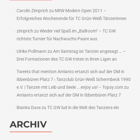
Carolin Zimprich
zu
NRW Modern Open 2011 –
Erfolgreiches Wochenende für TC Grün-Weiß Tänzerinnen
zimprich
zu
Wieder viel Spaß im „Ballroom“ – TC GW
richtete Turnier für Nachwuchs-Paare aus
Ulrike Pollmann
zu
Am Samstag ist Tanzen angesagt … –
Drei Formationen des TC GW treten in ihren Ligen an
Tweets that mention Amianto ertanzt sich auf der DM in
Ibbenbüren Platz 7 ‹ Tanzclub Grün-Weiß Schermbeck 1990
e.V. | Tanzen mit Leib und Seele ...enjoy us! -- Topsy.com
zu
Amianto ertanzt sich auf der DM in Ibbenbüren Platz 7
Bianka Duve
zu
TC GW lud in die Welt des Tanzens ein
ARCHIV