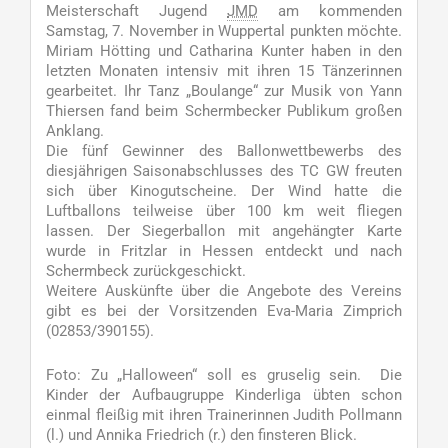
Meisterschaft Jugend
JMD
am kommenden
Samstag, 7. November in Wuppertal punkten möchte.
Miriam Hötting und Catharina Kunter haben in den
letzten Monaten intensiv mit ihren 15 Tänzerinnen
gearbeitet. Ihr Tanz „Boulange“ zur Musik von Yann
Thiersen fand beim Schermbecker Publikum großen
Anklang.
Die fünf Gewinner des Ballonwettbewerbs des
diesjährigen Saisonabschlusses des TC GW freuten
sich über Kinogutscheine. Der Wind hatte die
Luftballons teilweise über 100 km weit fliegen
lassen. Der Siegerballon mit angehängter Karte
wurde in Fritzlar in Hessen entdeckt und nach
Schermbeck zurückgeschickt.
Weitere Auskünfte über die Angebote des Vereins
gibt es bei der Vorsitzenden Eva-Maria Zimprich
(02853/390155).
Foto: Zu „Halloween“ soll es gruselig sein. Die
Kinder der Aufbaugruppe Kinderliga übten schon
einmal fleißig mit ihren Trainerinnen Judith Pollmann
(l.) und Annika Friedrich (r.) den finsteren Blick.