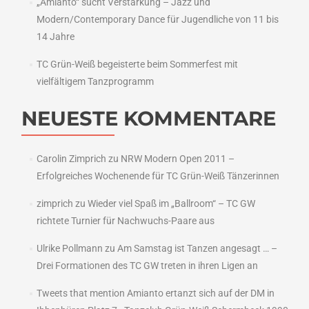
„Amianto“ sucht Verstärkung – Jazz und
Modern/Contemporary Dance für Jugendliche von 11 bis
14 Jahre
TC Grün-Weiß begeisterte beim Sommerfest mit
vielfältigem Tanzprogramm
NEUESTE KOMMENTARE
Carolin Zimprich
zu
NRW Modern Open 2011 –
Erfolgreiches Wochenende für TC Grün-Weiß Tänzerinnen
zimprich
zu
Wieder viel Spaß im „Ballroom“ – TC GW
richtete Turnier für Nachwuchs-Paare aus
Ulrike Pollmann
zu
Am Samstag ist Tanzen angesagt … –
Drei Formationen des TC GW treten in ihren Ligen an
Tweets that mention Amianto ertanzt sich auf der DM in