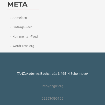
META
Anmelden
Eintrags-Feed
Kommentar-Feed
WordPress.org
TANZakademie: Bachstraße 3 46514 Schermbeck
info@tcgw.org
02853-390155