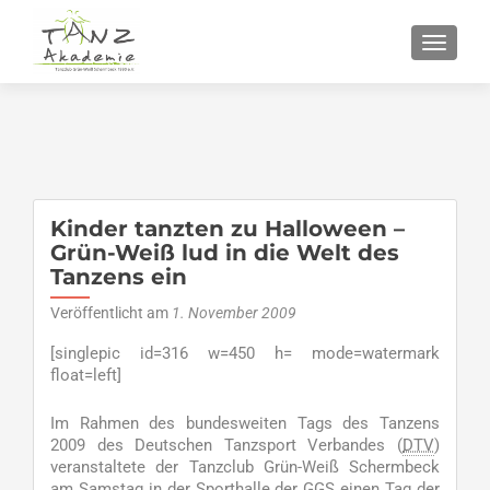
SCHALT
Kinder tanzten zu Halloween –
Grün-Weiß lud in die Welt des
Tanzens ein
Veröffentlicht am
1. November 2009
[singlepic id=316 w=450 h= mode=watermark
float=left]
Im Rahmen des bundesweiten Tags des Tanzens
2009 des Deutschen Tanzsport Verbandes (
DTV
)
veranstaltete der Tanzclub Grün-Weiß Schermbeck
am Samstag in der Sporthalle der GGS einen Tag der