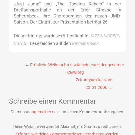
„Just Jump“ und „The Dancing Rebels“ in der
Dreifachsporthalle an der Erler Strasse in
Schermbeck ihre Choreografien der neuen JMD-
Saison. Der Eintritt zur Präsentation beträgt 2€
Dieser Eintrag wurde veröffentlicht in
JAZZ & MODERN
. Lesezeichen auf den
.
DANCE
Permanentlink
Beitragsnavigation
←
Fröhliche Weihnachten wünscht euch der gesamte
TCGW.org
Zeitungsartikel vom
23.01.2006
→
Schreibe einen Kommentar
Du musst
angemeldet
sein, um einen Kommentar abzugeben.
Diese Website verwendet Akismet, um Spam zu reduzieren.
Erfahre, wie deine Kommentardaten verarbeitet werden.