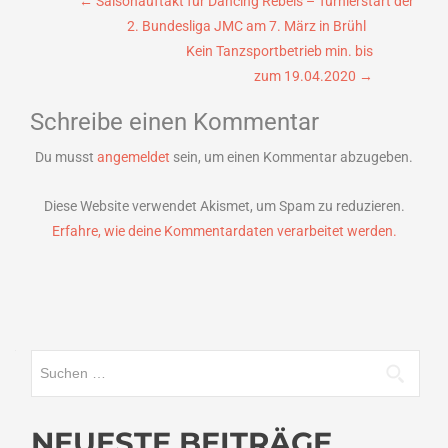
Beitragsnavigation
←
Saisonauftakt für Dancing Rebels – Turnierstart der
2. Bundesliga JMC am 7. März in Brühl
Kein Tanzsportbetrieb min. bis
zum 19.04.2020
→
Schreibe einen Kommentar
Du musst
angemeldet
sein, um einen Kommentar abzugeben.
Diese Website verwendet Akismet, um Spam zu reduzieren.
Erfahre, wie deine Kommentardaten verarbeitet werden.
Suchen
nach:
NEUESTE BEITRÄGE