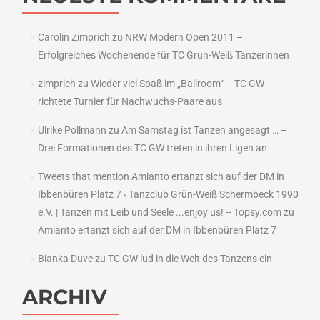
Carolin Zimprich
zu
NRW Modern Open 2011 –
Erfolgreiches Wochenende für TC Grün-Weiß Tänzerinnen
zimprich
zu
Wieder viel Spaß im „Ballroom“ – TC GW
richtete Turnier für Nachwuchs-Paare aus
Ulrike Pollmann
zu
Am Samstag ist Tanzen angesagt … –
Drei Formationen des TC GW treten in ihren Ligen an
Tweets that mention Amianto ertanzt sich auf der DM in
Ibbenbüren Platz 7 ‹ Tanzclub Grün-Weiß Schermbeck 1990
e.V. | Tanzen mit Leib und Seele ...enjoy us! -- Topsy.com
zu
Amianto ertanzt sich auf der DM in Ibbenbüren Platz 7
Bianka Duve
zu
TC GW lud in die Welt des Tanzens ein
ARCHIV