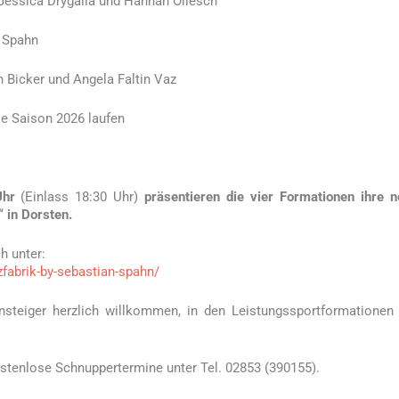
 Jessica Drygalla und Hannah Ollesch
n Spahn
n Bicker und Angela Faltin Vaz
ie Saison 2026 laufen
Uhr
(Einlass 18:30 Uhr)
präsentieren die vier Formationen ihre 
 in Dorsten.
ch unter:
nzfabrik-by-sebastian-spahn/
nsteiger herzlich willkommen, in den Leistungssportformationen
stenlose Schnuppertermine unter Tel. 02853 (390155).