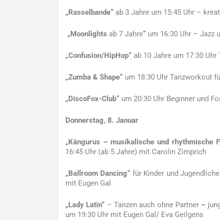
„Rasselbande“
ab 3 Jahre um 15:45 Uhr – kreat
„Moonlights
ab 7 Jahre
“
um 16:30 Uhr – Jazz u
„Confusion/HipHop“
ab 10 Jahre um 17:30 Uhr 
„Zumba & Shape“
um 18:30 Uhr Tanzworkout für
„DiscoFox-Club“
um 20:30 Uhr Beginner und For
Donnerstag, 8. Januar
„Kängurus – musikalische und rhythmische F
16:45 Uhr (ab 5 Jahre) mit Carolin Zimprich
„Ballroom Dancing“
für Kinder und Jugendliche
mit Eugen Gal
„Lady Latin“
– Tanzen auch ohne Partner
–
jun
um 19:30 Uhr mit Eugen Gal/ Eva Geilgens