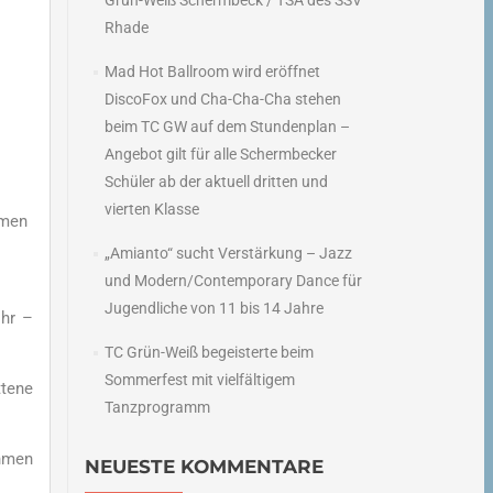
Grün-Weiß Schermbeck / TSA des SSV
Rhade
Mad Hot Ballroom wird eröffnet
DiscoFox und Cha-Cha-Cha stehen
beim TC GW auf dem Stundenplan –
Angebot gilt für alle Schermbecker
Schüler ab der aktuell dritten und
vierten Klasse
mmen
„Amianto“ sucht Verstärkung – Jazz
und Modern/Contemporary Dance für
Jugendliche von 11 bis 14 Jahre
Uhr –
TC Grün-Weiß begeisterte beim
Sommerfest mit vielfältigem
ttene
Tanzprogramm
thmen
NEUESTE KOMMENTARE