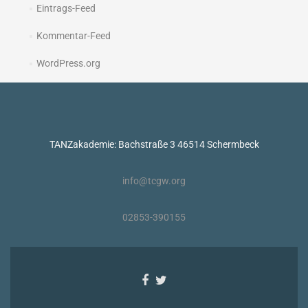
Eintrags-Feed
Kommentar-Feed
WordPress.org
TANZakademie: Bachstraße 3 46514 Schermbeck
info@tcgw.org
02853-390155
Facebook-
Twitter-
Link
Link