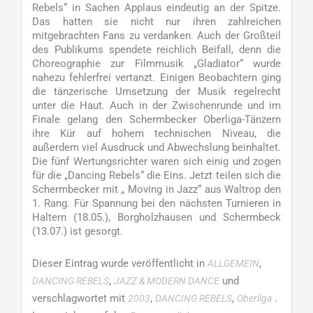
Rebels“ in Sachen Applaus eindeutig an der Spitze.
Das hatten sie nicht nur ihren zahlreichen
mitgebrachten Fans zu verdanken. Auch der Großteil
des Publikums spendete reichlich Beifall, denn die
Choreographie zur Filmmusik „Gladiator“ wurde
nahezu fehlerfrei vertanzt. Einigen Beobachtern ging
die tänzerische Umsetzung der Musik regelrecht
unter die Haut. Auch in der Zwischenrunde und im
Finale gelang den Schermbecker Oberliga-Tänzern
ihre Kür auf hohem technischen Niveau, die
außerdem viel Ausdruck und Abwechslung beinhaltet.
Die fünf Wertungsrichter waren sich einig und zogen
für die „Dancing Rebels“ die Eins. Jetzt teilen sich die
Schermbecker mit „ Moving in Jazz“ aus Waltrop den
1. Rang. Für Spannung bei den nächsten Turnieren in
Haltern (18.05.), Borgholzhausen und Schermbeck
(13.07.) ist gesorgt.
Dieser Eintrag wurde veröffentlicht in
,
ALLGEMEIN
,
und
DANCING REBELS
JAZZ & MODERN DANCE
verschlagwortet mit
,
,
.
2003
DANCING REBELS
Oberliga