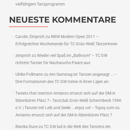
vielfältigem Tanzprogramm
NEUESTE KOMMENTARE
Carolin Zimprich
zu
NRW Modern Open 2011 –
Erfolgreiches Wochenende für TC Grün-Weiß Tänzerinnen
zimprich
zu
Wieder viel Spaß im „Ballroom“ – TC GW
richtete Turnier für Nachwuchs-Paare aus
Ulrike Pollmann
zu
Am Samstag ist Tanzen angesagt … –
Drei Formationen des TC GW treten in ihren Ligen an
Tweets that mention Amianto ertanzt sich auf der DM in
Ibbenbüren Platz 7 ‹ Tanzclub Grün-Weiß Schermbeck 1990
e.V. | Tanzen mit Leib und Seele ...enjoy us! -- Topsy.com
zu
Amianto ertanzt sich auf der DM in Ibbenbüren Platz 7
Bianka Duve
zu
TC GW lud in die Welt des Tanzens ein