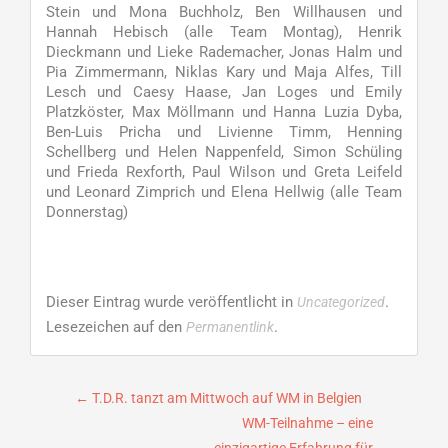
Stein und Mona Buchholz, Ben Willhausen und
Hannah Hebisch (alle Team Montag), Henrik
Dieckmann und Lieke Rademacher, Jonas Halm und
Pia Zimmermann, Niklas Kary und Maja Alfes, Till
Lesch und Caesy Haase, Jan Loges und Emily
Platzköster, Max Möllmann und Hanna Luzia Dyba,
Ben-Luis Pricha und Livienne Timm, Henning
Schellberg und Helen Nappenfeld, Simon Schüling
und Frieda Rexforth, Paul Wilson und Greta Leifeld
und Leonard Zimprich und Elena Hellwig (alle Team
Donnerstag)
Dieser Eintrag wurde veröffentlicht in
.
Uncategorized
Lesezeichen auf den
.
Permanentlink
Beitragsnavigation
←
T.D.R. tanzt am Mittwoch auf WM in Belgien
WM-Teilnahme – eine
einzigartige Erfahrung für