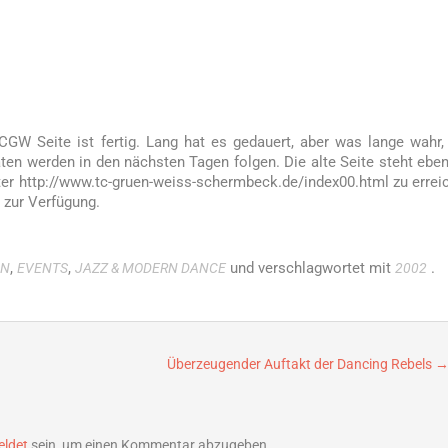
CGW Seite ist fertig. Lang hat es gedauert, aber was lange wahr,
Daten werden in den nächsten Tagen folgen. Die alte Seite steht eben
ter http://www.tc-gruen-weiss-schermbeck.de/index00.html zu errei
 zur Verfügung.
,
,
und verschlagwortet mit
.
IN
EVENTS
JAZZ & MODERN DANCE
2002
Überzeugender Auftakt der Dancing Rebels
ldet
sein, um einen Kommentar abzugeben.