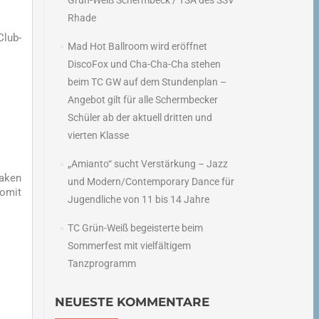
Grün-Weiß Schermbeck / TSA des SSV
Rhade
Club-
Mad Hot Ballroom wird eröffnet
DiscoFox und Cha-Cha-Cha stehen
beim TC GW auf dem Stundenplan –
Angebot gilt für alle Schermbecker
Schüler ab der aktuell dritten und
vierten Klasse
„Amianto“ sucht Verstärkung – Jazz
laken
und Modern/Contemporary Dance für
somit
Jugendliche von 11 bis 14 Jahre
TC Grün-Weiß begeisterte beim
Sommerfest mit vielfältigem
Tanzprogramm
NEUESTE KOMMENTARE