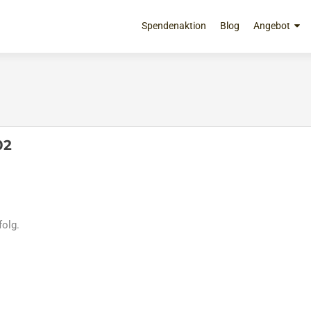
Zum
Inhalt
Spendenaktion
Blog
Angebot
springen
02
folg.