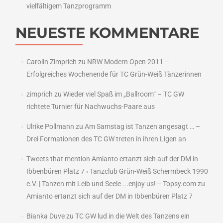
vielfältigem Tanzprogramm
NEUESTE KOMMENTARE
Carolin Zimprich
zu
NRW Modern Open 2011 –
Erfolgreiches Wochenende für TC Grün-Weiß Tänzerinnen
zimprich
zu
Wieder viel Spaß im „Ballroom“ – TC GW
richtete Turnier für Nachwuchs-Paare aus
Ulrike Pollmann
zu
Am Samstag ist Tanzen angesagt … –
Drei Formationen des TC GW treten in ihren Ligen an
Tweets that mention Amianto ertanzt sich auf der DM in
Ibbenbüren Platz 7 ‹ Tanzclub Grün-Weiß Schermbeck 1990
e.V. | Tanzen mit Leib und Seele ...enjoy us! -- Topsy.com
zu
Amianto ertanzt sich auf der DM in Ibbenbüren Platz 7
Bianka Duve
zu
TC GW lud in die Welt des Tanzens ein