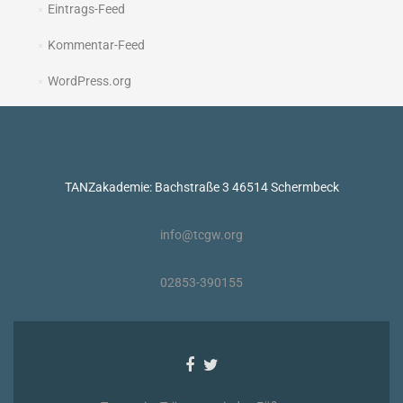
Eintrags-Feed
Kommentar-Feed
WordPress.org
TANZakademie: Bachstraße 3 46514 Schermbeck
info@tcgw.org
02853-390155
Facebook-
Twitter-
Link
Link