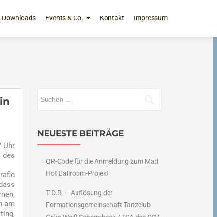
Downloads
Events & Co.
Kontakt
Impressum
Suchen
in
nach:
NEUESTE BEITRÄGE
7 Uhr
s des
QR-Code für die Anmeldung zum Mad
Hot Ballroom-Projekt
rafie
 dass
T.D.R. – Auflösung der
rnen,
ch am
Formationsgemeinschaft Tanzclub
ting,