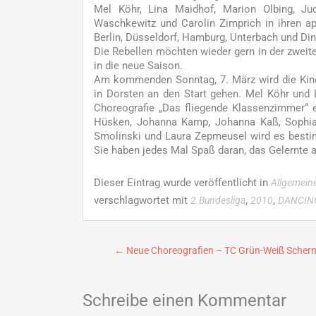
Mel Köhr, Lina Maidhof, Marion Olbing, Jud
Waschkewitz und Carolin Zimprich in ihren ap
Berlin, Düsseldorf, Hamburg, Unterbach und Di
Die Rebellen möchten wieder gern in der zweit
in die neue Saison.
Am kommenden Sonntag, 7. März wird die Kind
in Dorsten an den Start gehen. Mel Köhr und 
Choreografie „Das fliegende Klassenzimmer“ e
Hüsken, Johanna Kamp, Johanna Kaß, Sophia K
Smolinski und Laura Zepmeusel wird es bestim
Sie haben jedes Mal Spaß daran, das Gelernte a
Dieser Eintrag wurde veröffentlicht in
Allgemein
verschlagwortet mit
,
,
2.Bundesliga
2010
DANCIN
Beitragsnavigation
←
Neue Choreografien – TC Grün-Weiß Scherm
Schreibe einen Kommentar