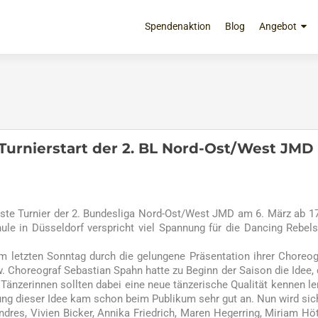
Zum
Inhalt
Spendenaktion
Blog
Angebot
springen
 Turnierstart der 2. BL Nord-Ost/West JMD 
erste Turnier der 2. Bundesliga Nord-Ost/West JMD am 6. März ab 1
ule in Düsseldorf verspricht viel Spannung für die Dancing Rebel
 letzten Sonntag durch die gelungene Präsentation ihrer Choreog
. Choreograf Sebastian Spahn hatte zu Beginn der Saison die Idee,
 Tänzerinnen sollten dabei eine neue tänzerische Qualität kennen le
ng dieser Idee kam schon beim Publikum sehr gut an. Nun wird si
es, Vivien Bicker, Annika Friedrich, Maren Hegerring, Miriam Höt