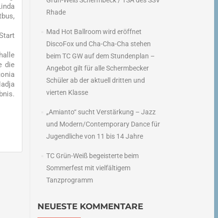
Grün-Weiß Schermbeck / TSA des SSV
Linda
Rhade
tbus,
Mad Hot Ballroom wird eröffnet
Start
DiscoFox und Cha-Cha-Cha stehen
halle
beim TC GW auf dem Stundenplan –
e die
Angebot gilt für alle Schermbecker
tonia
Schüler ab der aktuell dritten und
Nadja
vierten Klasse
bnis.
„Amianto“ sucht Verstärkung – Jazz
und Modern/Contemporary Dance für
Jugendliche von 11 bis 14 Jahre
TC Grün-Weiß begeisterte beim
Sommerfest mit vielfältigem
Tanzprogramm
→
NEUESTE KOMMENTARE