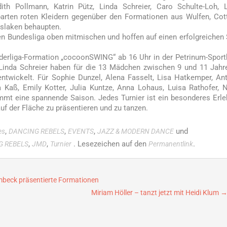
ith Pollmann, Katrin Pütz, Linda Schreier, Caro Schulte-Loh, 
arten roten Kleidern gegenüber den Formationen aus Wulfen, Cot
nslaken behaupten.
en Bundesliga oben mitmischen und hoffen auf einen erfolgreichen 
erliga-Formation „cocoonSWING“ ab 16 Uhr in der Petrinum-Sport
Linda Schreier haben für die 13 Mädchen zwischen 9 und 11 Jahr
ntwickelt. Für Sophie Dunzel, Alena Fasselt, Lisa Hatkemper, An
aß, Emily Kotter, Julia Kuntze, Anna Lohaus, Luisa Rathofer, 
mt eine spannende Saison. Jedes Turnier ist ein besonderes Erle
uf der Fläche zu präsentieren und zu tanzen.
,
,
,
und
es
DANCING REBELS
EVENTS
JAZZ & MODERN DANCE
,
,
. Lesezeichen auf den
.
G REBELS
JMD
Turnier
Permanentlink
beck präsentierte Formationen
Miriam Höller – tanzt jetzt mit Heidi Klum