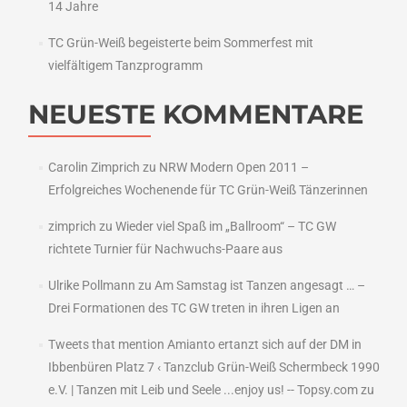
14 Jahre
TC Grün-Weiß begeisterte beim Sommerfest mit
vielfältigem Tanzprogramm
NEUESTE KOMMENTARE
Carolin Zimprich
zu
NRW Modern Open 2011 –
Erfolgreiches Wochenende für TC Grün-Weiß Tänzerinnen
zimprich
zu
Wieder viel Spaß im „Ballroom“ – TC GW
richtete Turnier für Nachwuchs-Paare aus
Ulrike Pollmann
zu
Am Samstag ist Tanzen angesagt … –
Drei Formationen des TC GW treten in ihren Ligen an
Tweets that mention Amianto ertanzt sich auf der DM in
Ibbenbüren Platz 7 ‹ Tanzclub Grün-Weiß Schermbeck 1990
e.V. | Tanzen mit Leib und Seele ...enjoy us! -- Topsy.com
zu