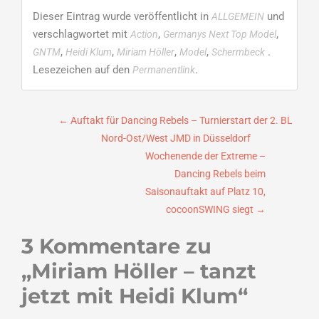
Dieser Eintrag wurde veröffentlicht in
und
ALLGEMEIN
verschlagwortet mit
,
,
Action
Germanys Next Top Model
,
,
,
,
.
GNTM
Heidi Klum
Miriam Höller
Model
Schermbeck
Lesezeichen auf den
.
Permanentlink
Beitragsnavigation
←
Auftakt für Dancing Rebels – Turnierstart der 2. BL
Nord-Ost/West JMD in Düsseldorf
Wochenende der Extreme –
Dancing Rebels beim
Saisonauftakt auf Platz 10,
cocoonSWING siegt
→
3 Kommentare zu
„
Miriam Höller – tanzt
jetzt mit Heidi Klum
“