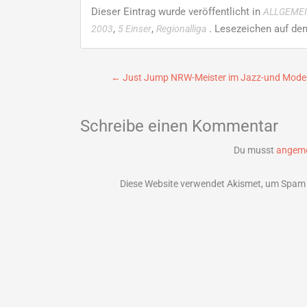
Dieser Eintrag wurde veröffentlicht in
ALLGEME
,
,
. Lesezeichen auf de
2003
5 Einser
Regionalliga
Beitragsnavigation
←
Just Jump NRW-Meister im Jazz-und Mode
Schreibe einen Kommentar
Du musst
angeme
Diese Website verwendet Akismet, um Spam 