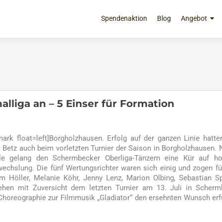
Zum
Inhalt
Spendenaktion
Blog
Angebot
springen
lliga an – 5 Einser für Formation
k float=left]Borgholzhausen. Erfolg auf der ganzen Linie hatte
 Betz auch beim vorletzten Turnier der Saison in Borgholzhausen. 
le gelang den Schermbecker Oberliga-Tänzern eine Kür auf h
echslung. Die fünf Wertungsrichter waren sich einig und zogen fü
am Höller, Melanie Köhr, Jenny Lenz, Marion Olbing, Sebastian S
sehen mit Zuversicht dem letzten Turnier am 13. Juli in Scher
 Choreographie zur Filmmusik „Gladiator“ den ersehnten Wunsch erf