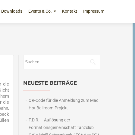
Downloads
Events & Co.
Kontakt
Impressum
Suchen
nach:
NEUESTE BEITRÄGE
n die
Nicht
ohem
QR-Code für die Anmeldung zum Mad
r die
pahn,
Hot Ballroom-Projekt
mbeck
üllen
T.D.R. – Auflösung der
Formationsgemeinschaft Tanzclub