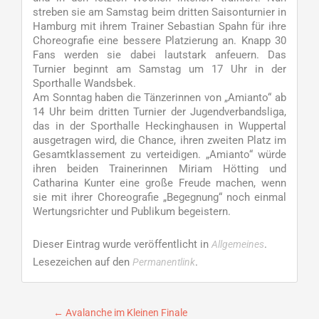
streben sie am Samstag beim dritten Saisonturnier in
Hamburg mit ihrem Trainer Sebastian Spahn für ihre
Choreografie eine bessere Platzierung an. Knapp 30
Fans werden sie dabei lautstark anfeuern. Das
Turnier beginnt am Samstag um 17 Uhr in der
Sporthalle Wandsbek.
Am Sonntag haben die Tänzerinnen von „Amianto“ ab
14 Uhr beim dritten Turnier der Jugendverbandsliga,
das in der Sporthalle Heckinghausen in Wuppertal
ausgetragen wird, die Chance, ihren zweiten Platz im
Gesamtklassement zu verteidigen. „Amianto“ würde
ihren beiden Trainerinnen Miriam Hötting und
Catharina Kunter eine große Freude machen, wenn
sie mit ihrer Choreografie „Begegnung“ noch einmal
Wertungsrichter und Publikum begeistern.
Dieser Eintrag wurde veröffentlicht in
.
Allgemeines
Lesezeichen auf den
.
Permanentlink
Beitragsnavigation
←
Avalanche im Kleinen Finale