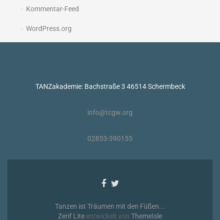
Kommentar-Feed
WordPress.org
TANZakademie: Bachstraße 3 46514 Schermbeck
info@tcgw.org
02853-390155
Facebook-
Twitter-
Link
Link
Tanzen ist Träumen mit den Füßen...
Zerif Lite
entwickelt von
ThemeIsle