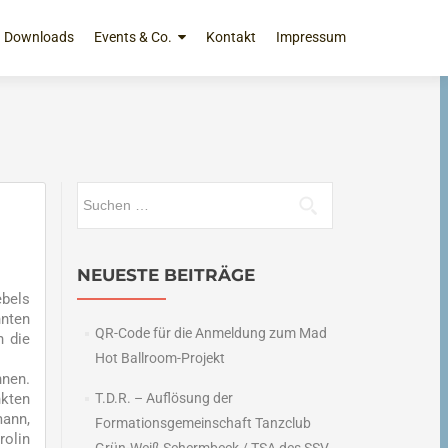
Downloads
Events & Co.
Kontakt
Impressum
Suchen
nach:
NEUESTE BEITRÄGE
ebels
nnten
QR-Code für die Anmeldung zum Mad
n die
Hot Ballroom-Projekt
nnen.
nkten
T.D.R. – Auflösung der
mann,
Formationsgemeinschaft Tanzclub
rolin