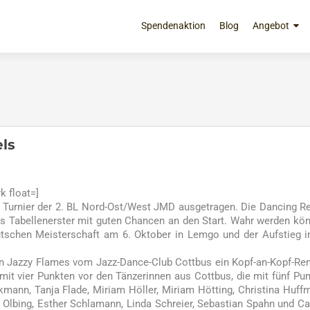
Zum
Inhalt
Spendenaktion
Blog
Angebot
springen
ls
 float=]
e Turnier der 2. BL Nord-Ost/West JMD ausgetragen. Die Dancing R
 Tabellenerster mit guten Chancen an den Start. Wahr werden kö
tschen Meisterschaft am 6. Oktober in Lemgo und der Aufstieg i
den Jazzy Flames vom Jazz-Dance-Club Cottbus ein Kopf-an-Kopf-Re
t vier Punkten vor den Tänzerinnen aus Cottbus, die mit fünf Pu
mann, Tanja Flade, Miriam Höller, Miriam Hötting, Christina Huff
 Olbing, Esther Schlamann, Linda Schreier, Sebastian Spahn und Ca