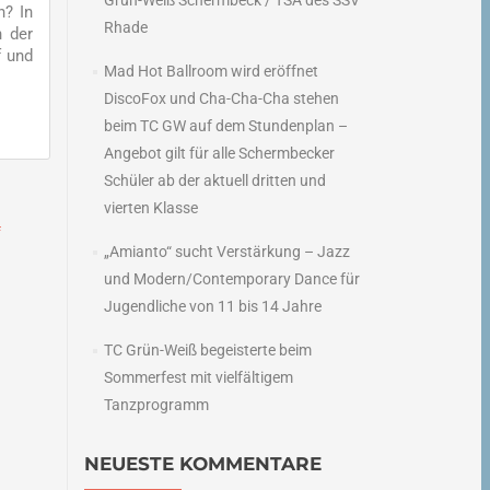
Grün-Weiß Schermbeck / TSA des SSV
n? In
Rhade
n der
f und
Mad Hot Ballroom wird eröffnet
DiscoFox und Cha-Cha-Cha stehen
beim TC GW auf dem Stundenplan –
Angebot gilt für alle Schermbecker
Schüler ab der aktuell dritten und
vierten Klasse
f
„Amianto“ sucht Verstärkung – Jazz
→
und Modern/Contemporary Dance für
Jugendliche von 11 bis 14 Jahre
TC Grün-Weiß begeisterte beim
Sommerfest mit vielfältigem
Tanzprogramm
NEUESTE KOMMENTARE