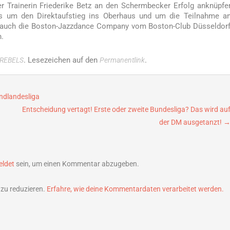
er Trainerin Friederike Betz an den Schermbecker Erfolg anknüpfe
s um den Direktaufstieg ins Oberhaus und um die Teilnahme a
d auch die Boston-Jazzdance Company vom Boston-Club Düsseldor
.
. Lesezeichen auf den
.
REBELS
Permanentlink
endlandesliga
Entscheidung vertagt! Erste oder zweite Bundesliga? Das wird au
der DM ausgetanzt!
ldet
sein, um einen Kommentar abzugeben.
zu reduzieren.
Erfahre, wie deine Kommentardaten verarbeitet werden.