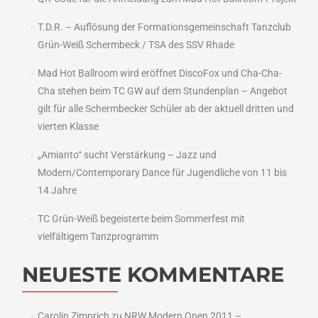
T.D.R. – Auflösung der Formationsgemeinschaft Tanzclub
Grün-Weiß Schermbeck / TSA des SSV Rhade
Mad Hot Ballroom wird eröffnet DiscoFox und Cha-Cha-
Cha stehen beim TC GW auf dem Stundenplan – Angebot
gilt für alle Schermbecker Schüler ab der aktuell dritten und
vierten Klasse
„Amianto“ sucht Verstärkung – Jazz und
Modern/Contemporary Dance für Jugendliche von 11 bis
14 Jahre
TC Grün-Weiß begeisterte beim Sommerfest mit
vielfältigem Tanzprogramm
NEUESTE KOMMENTARE
Carolin Zimprich
zu
NRW Modern Open 2011 –