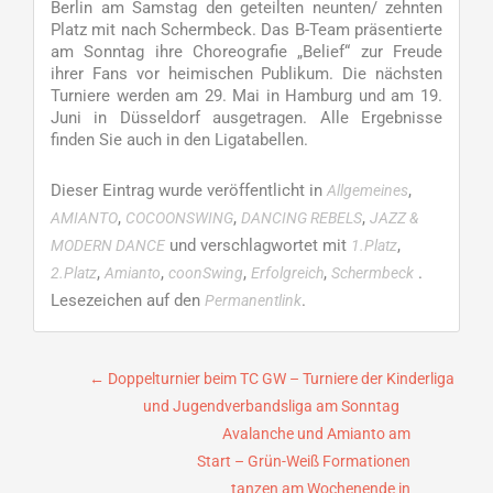
Berlin am Samstag den geteilten neunten/ zehnten
Platz mit nach Schermbeck. Das B-Team präsentierte
am Sonntag ihre Choreografie „Belief“ zur Freude
ihrer Fans vor heimischen Publikum. Die nächsten
Turniere werden am 29. Mai in Hamburg und am 19.
Juni in Düsseldorf ausgetragen. Alle Ergebnisse
finden Sie auch in den Ligatabellen.
Dieser Eintrag wurde veröffentlicht in
,
Allgemeines
,
,
,
AMIANTO
COCOONSWING
DANCING REBELS
JAZZ &
und verschlagwortet mit
,
MODERN DANCE
1.Platz
,
,
,
,
.
2.Platz
Amianto
coonSwing
Erfolgreich
Schermbeck
Lesezeichen auf den
.
Permanentlink
Beitragsnavigation
←
Doppelturnier beim TC GW – Turniere der Kinderliga
und Jugendverbandsliga am Sonntag
Avalanche und Amianto am
Start – Grün-Weiß Formationen
tanzen am Wochenende in