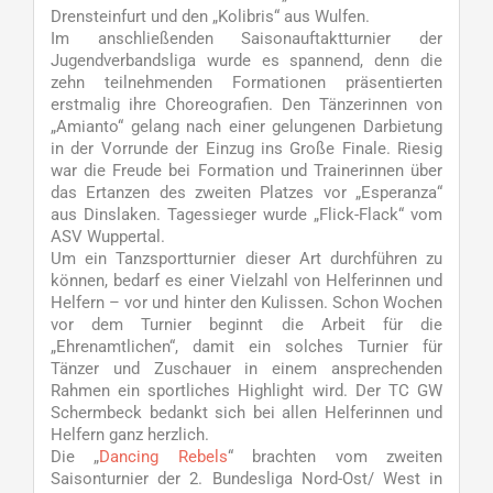
Drensteinfurt und den „Kolibris“ aus Wulfen.
Im anschließenden Saisonauftaktturnier der
Jugendverbandsliga wurde es spannend, denn die
zehn teilnehmenden Formationen präsentierten
erstmalig ihre Choreografien. Den Tänzerinnen von
„Amianto“ gelang nach einer gelungenen Darbietung
in der Vorrunde der Einzug ins Große Finale. Riesig
war die Freude bei Formation und Trainerinnen über
das Ertanzen des zweiten Platzes vor „Esperanza“
aus Dinslaken. Tagessieger wurde „Flick-Flack“ vom
ASV Wuppertal.
Um ein Tanzsportturnier dieser Art durchführen zu
können, bedarf es einer Vielzahl von Helferinnen und
Helfern – vor und hinter den Kulissen. Schon Wochen
vor dem Turnier beginnt die Arbeit für die
„Ehrenamtlichen“, damit ein solches Turnier für
Tänzer und Zuschauer in einem ansprechenden
Rahmen ein sportliches Highlight wird. Der TC GW
Schermbeck bedankt sich bei allen Helferinnen und
Helfern ganz herzlich.
Die „
Dancing Rebels
“ brachten vom zweiten
Saisonturnier der 2. Bundesliga Nord-Ost/ West in