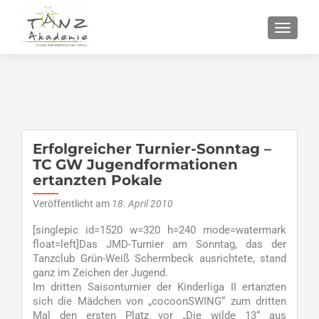
SCHALT
Erfolgreicher Turnier-Sonntag –
TC GW Jugendformationen
ertanzten Pokale
Veröffentlicht am
18. April 2010
[singlepic id=1520 w=320 h=240 mode=watermark
float=left]Das JMD-Turnier am Sonntag, das der
Tanzclub Grün-Weiß Schermbeck ausrichtete, stand
ganz im Zeichen der Jugend.
Im dritten Saisonturnier der Kinderliga II ertanzten
sich die Mädchen von „cocoonSWING“ zum dritten
Mal den ersten Platz vor „Die wilde 13“ aus