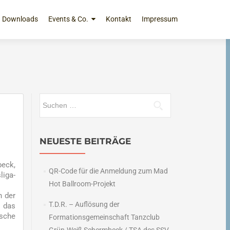
Downloads
Events & Co.
Kontakt
Impressum
Suchen
nach:
NEUESTE BEITRÄGE
beck,
QR-Code für die Anmeldung zum Mad
liga-
Hot Ballroom-Projekt
n der
T.D.R. – Auflösung der
r das
sche
Formationsgemeinschaft Tanzclub