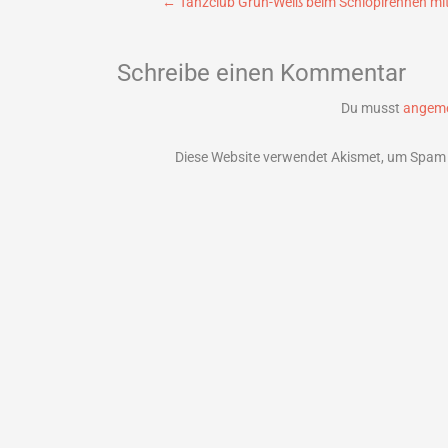
Beitragsnavigation
←
Tanzclub Grün-Weiß beim Schlopirennen mit
Schreibe einen Kommentar
Du musst
angeme
Diese Website verwendet Akismet, um Spam 