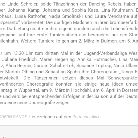
d Linda Schreier, beide Tänzerinnen der Dancing Rebels, haben
mper, Johanna Kamp, Johanna und Sophia Kass, Lina Knufmann, 
Lohaus, Luisa Rathofer, Nadja Smolinski und Laura Vendrame auf
ezperanto“ vorbereitet. Die quirligen Mädchen in ihren brombeerfar
hre Darbietung nicht nur ihre eigene sondern auch die Lebensfreud
 gespannt auf ihre erste Turniersaison und besonders auf den Sta
enhahn. Weitere Turniere folgen am 2. März in Dülmen, am 5. Apr
ar um 13.30 Uhr zum dritten Mal in der Jugend-Verbandsliga Wes
s, Juliane Friedrich, Maren Hegerring, Annika Hutmacher, Lina Mai
z, Alina Reimer, Carolin Schulte-Loh, Susanne Triptrap, Ninja Ullan
ner Marion Olbing und Sebastian Spahn ihre Choreografie „Tango F
twickelt. Die Tänzerinnen setzen dieses Mal Schwerpunkte
 veränderten Choreografie konnten sie einige neue Ideen umse
nntag in Wuppertal, am 9. März in Hochdahl, am 6. April in Dorste
ne und wird bei entsprechenden Erfolgen in der Saison auf der Deut
ra eine neue Choreografie zeigen.
. Lesezeichen auf den
.
ODERN DANCE
Permanentlink