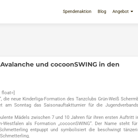
Zum
Inhalt
Spendenaktion
Blog
Angebot
springen
– Avalanche und cocoonSWING in den
float=]
ie neue Kinderliga-Formation des Tanzclubs Grün-Weiß Scherm
et am Sonntag das Saisonauftaktturnier für die Jugendverbands
bulente Mädels zwischen 7 und 10 Jahren für ihren ersten Auftritt i
ein-Westfalen als Formation „cocoonSWING“. Der Name steht fü
hmetterling entpuppt und symbolisiert die beschwingt tänzeri
Schmetterling.