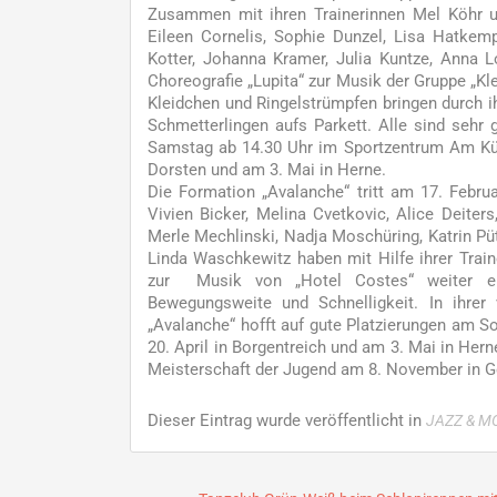
Zusammen mit ihren Trainerinnen Mel Köhr un
Eileen Cornelis, Sophie Dunzel, Lisa Hatke
Kotter, Johanna Kramer, Julia Kuntze, Anna 
Choreografie „Lupita“ zur Musik der Gruppe „Kl
Kleidchen und Ringelstrümpfen bringen durch i
Schmetterlingen aufs Parkett. Alle sind sehr
Samstag ab 14.30 Uhr im Sportzentrum Am Küll
Dorsten und am 3. Mai in Herne.
Die Formation „Avalanche“ tritt am 17. Febru
Vivien Bicker, Melina Cvetkovic, Alice Deiter
Merle Mechlinski, Nadja Moschüring, Katrin Püt
Linda Waschkewitz haben mit Hilfe ihrer Trai
zur Musik von „Hotel Costes“ weiter en
Bewegungsweite und Schnelligkeit. In ihrer
„Avalanche“ hofft auf gute Platzierungen am So
20. April in Borgentreich und am 3. Mai in Her
Meisterschaft der Jugend am 8. November in Ge
Dieser Eintrag wurde veröffentlicht in
JAZZ & M