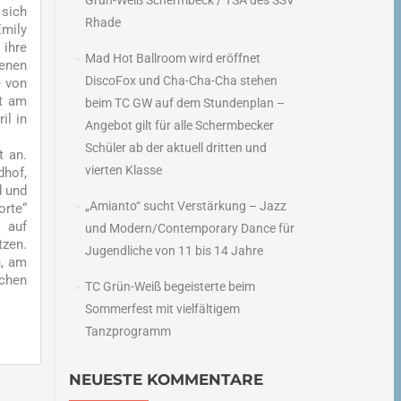
Grün-Weiß Schermbeck / TSA des SSV
 sich
Rhade
Emily
 ihre
Mad Hot Ballroom wird eröffnet
benen
DiscoFox und Cha-Cha-Cha stehen
e von
rt am
beim TC GW auf dem Stundenplan –
il in
Angebot gilt für alle Schermbecker
Schüler ab der aktuell dritten und
t an.
vierten Klasse
dhof,
d und
„Amianto“ sucht Verstärkung – Jazz
orte“
 auf
und Modern/Contemporary Dance für
tzen.
Jugendliche von 11 bis 14 Jahre
n, am
schen
TC Grün-Weiß begeisterte beim
Sommerfest mit vielfältigem
Tanzprogramm
NEUESTE KOMMENTARE