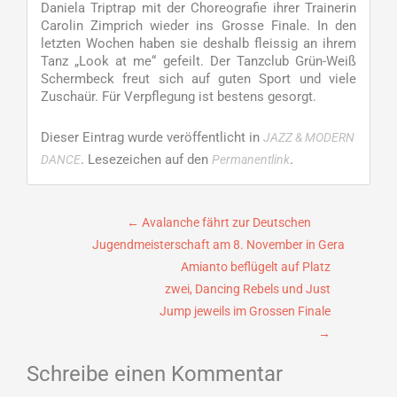
Daniela Triptrap mit der Choreografie ihrer Trainerin
Carolin Zimprich wieder ins Grosse Finale. In den
letzten Wochen haben sie deshalb fleissig an ihrem
Tanz „Look at me“ gefeilt. Der Tanzclub Grün-Weiß
Schermbeck freut sich auf guten Sport und viele
Zuschaür. Für Verpflegung ist bestens gesorgt.
Dieser Eintrag wurde veröffentlicht in
JAZZ & MODERN
. Lesezeichen auf den
.
DANCE
Permanentlink
Beitragsnavigation
←
Avalanche fährt zur Deutschen
Jugendmeisterschaft am 8. November in Gera
Amianto beflügelt auf Platz
zwei, Dancing Rebels und Just
Jump jeweils im Grossen Finale
→
Schreibe einen Kommentar