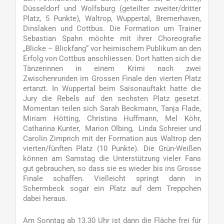
Düsseldorf und Wolfsburg (geteilter zweiter/dritter
Platz, 5 Punkte), Waltrop, Wuppertal, Bremerhaven,
Dinslaken und Cottbus. Die Formation um Trainer
Sebastian Spahn möchte mit ihrer Choreografie
„Blicke – Blickfang“ vor heimischem Publikum an den
Erfolg von Cottbus anschliessen. Dort hatten sich die
Tänzerinnen in einem Krimi nach zwei
Zwischenrunden im Grossen Finale den vierten Platz
ertanzt. In Wuppertal beim Saisonauftakt hatte die
Jury die Rebels auf den sechsten Platz gesetzt.
Momentan teilen sich Sarah Beckmann, Tanja Flade,
Miriam Hötting, Christina Huffmann, Mel Köhr,
Catharina Kunter, Marion Olbing, Linda Schreier und
Carolin Zimprich mit der Formation aus Waltrop den
vierten/fünften Platz (10 Punkte). Die Grün-Weißen
können am Samstag die Unterstützung vieler Fans
gut gebrauchen, so dass sie es wieder bis ins Grosse
Finale schaffen. Vielleicht springt dann in
Schermbeck sogar ein Platz auf dem Treppchen
dabei heraus.
Am Sonntag ab 13.30 Uhr ist dann die Fläche frei für