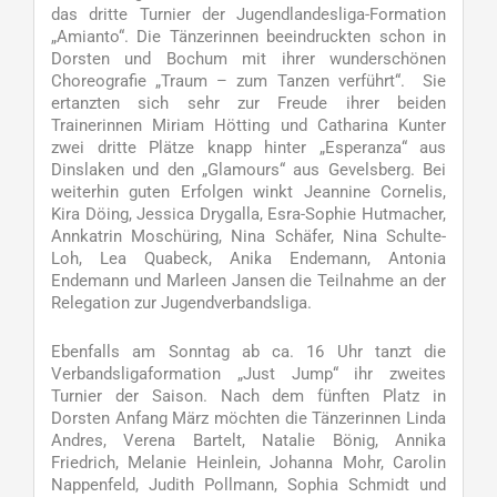
das dritte Turnier der Jugendlandesliga-Formation
„Amianto“. Die Tänzerinnen beeindruckten schon in
Dorsten und Bochum mit ihrer wunderschönen
Choreografie „Traum – zum Tanzen verführt“. Sie
ertanzten sich sehr zur Freude ihrer beiden
Trainerinnen Miriam Hötting und Catharina Kunter
zwei dritte Plätze knapp hinter „Esperanza“ aus
Dinslaken und den „Glamours“ aus Gevelsberg. Bei
weiterhin guten Erfolgen winkt Jeannine Cornelis,
Kira Döing, Jessica Drygalla, Esra-Sophie Hutmacher,
Annkatrin Moschüring, Nina Schäfer, Nina Schulte-
Loh, Lea Quabeck, Anika Endemann, Antonia
Endemann und Marleen Jansen die Teilnahme an der
Relegation zur Jugendverbandsliga.
Ebenfalls am Sonntag ab ca. 16 Uhr tanzt die
Verbandsligaformation „Just Jump“ ihr zweites
Turnier der Saison. Nach dem fünften Platz in
Dorsten Anfang März möchten die Tänzerinnen Linda
Andres, Verena Bartelt, Natalie Bönig, Annika
Friedrich, Melanie Heinlein, Johanna Mohr, Carolin
Nappenfeld, Judith Pollmann, Sophia Schmidt und