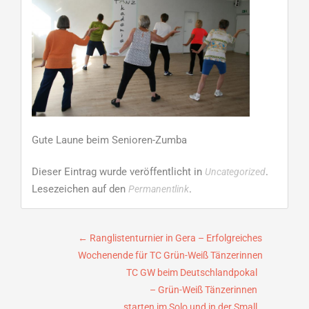
Gute Laune beim Senioren-Zumba
Dieser Eintrag wurde veröffentlicht in
.
Uncategorized
Lesezeichen auf den
.
Permanentlink
Beitragsnavigation
←
Ranglistenturnier in Gera – Erfolgreiches
Wochenende für TC Grün-Weiß Tänzerinnen
TC GW beim Deutschlandpokal
– Grün-Weiß Tänzerinnen
starten im Solo und in der Small