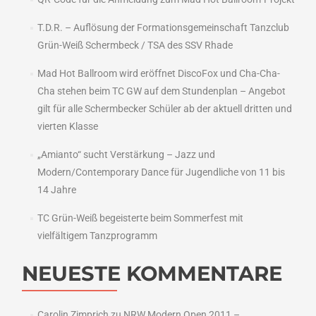
T.D.R. – Auflösung der Formationsgemeinschaft Tanzclub
Grün-Weiß Schermbeck / TSA des SSV Rhade
Mad Hot Ballroom wird eröffnet DiscoFox und Cha-Cha-
Cha stehen beim TC GW auf dem Stundenplan – Angebot
gilt für alle Schermbecker Schüler ab der aktuell dritten und
vierten Klasse
„Amianto“ sucht Verstärkung – Jazz und
Modern/Contemporary Dance für Jugendliche von 11 bis
14 Jahre
TC Grün-Weiß begeisterte beim Sommerfest mit
vielfältigem Tanzprogramm
NEUESTE KOMMENTARE
Carolin Zimprich
zu
NRW Modern Open 2011 –