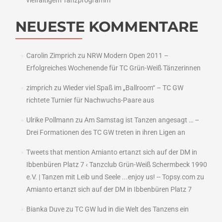
vielfältigem Tanzprogramm
NEUESTE KOMMENTARE
Carolin Zimprich
zu
NRW Modern Open 2011 –
Erfolgreiches Wochenende für TC Grün-Weiß Tänzerinnen
zimprich
zu
Wieder viel Spaß im „Ballroom“ – TC GW
richtete Turnier für Nachwuchs-Paare aus
Ulrike Pollmann
zu
Am Samstag ist Tanzen angesagt … –
Drei Formationen des TC GW treten in ihren Ligen an
Tweets that mention Amianto ertanzt sich auf der DM in
Ibbenbüren Platz 7 ‹ Tanzclub Grün-Weiß Schermbeck 1990
e.V. | Tanzen mit Leib und Seele ...enjoy us! -- Topsy.com
zu
Amianto ertanzt sich auf der DM in Ibbenbüren Platz 7
Bianka Duve
zu
TC GW lud in die Welt des Tanzens ein