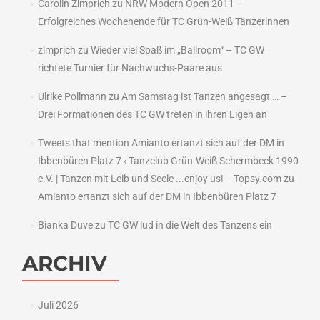
Carolin Zimprich
zu
NRW Modern Open 2011 –
Erfolgreiches Wochenende für TC Grün-Weiß Tänzerinnen
zimprich
zu
Wieder viel Spaß im „Ballroom“ – TC GW
richtete Turnier für Nachwuchs-Paare aus
Ulrike Pollmann
zu
Am Samstag ist Tanzen angesagt … –
Drei Formationen des TC GW treten in ihren Ligen an
Tweets that mention Amianto ertanzt sich auf der DM in
Ibbenbüren Platz 7 ‹ Tanzclub Grün-Weiß Schermbeck 1990
e.V. | Tanzen mit Leib und Seele ...enjoy us! -- Topsy.com
zu
Amianto ertanzt sich auf der DM in Ibbenbüren Platz 7
Bianka Duve
zu
TC GW lud in die Welt des Tanzens ein
ARCHIV
Juli 2026