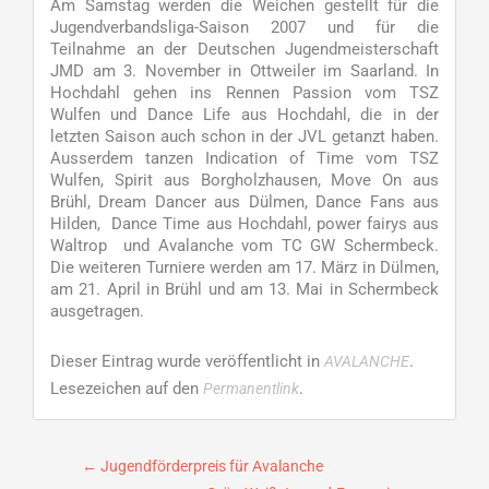
Am Samstag werden die Weichen gestellt für die
Jugendverbandsliga-Saison 2007 und für die
Teilnahme an der Deutschen Jugendmeisterschaft
JMD am 3. November in Ottweiler im Saarland. In
Hochdahl gehen ins Rennen Passion vom TSZ
Wulfen und Dance Life aus Hochdahl, die in der
letzten Saison auch schon in der JVL getanzt haben.
Ausserdem tanzen Indication of Time vom TSZ
Wulfen, Spirit aus Borgholzhausen, Move On aus
Brühl, Dream Dancer aus Dülmen, Dance Fans aus
Hilden, Dance Time aus Hochdahl, power fairys aus
Waltrop und Avalanche vom TC GW Schermbeck.
Die weiteren Turniere werden am 17. März in Dülmen,
am 21. April in Brühl und am 13. Mai in Schermbeck
ausgetragen.
Dieser Eintrag wurde veröffentlicht in
.
AVALANCHE
Lesezeichen auf den
.
Permanentlink
Beitragsnavigation
←
Jugendförderpreis für Avalanche