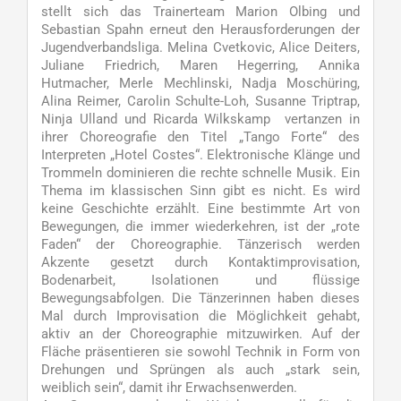
stellt sich das Trainerteam Marion Olbing und
Sebastian Spahn erneut den Herausforderungen der
Jugendverbandsliga. Melina Cvetkovic, Alice Deiters,
Juliane Friedrich, Maren Hegerring, Annika
Hutmacher, Merle Mechlinski, Nadja Moschüring,
Alina Reimer, Carolin Schulte-Loh, Susanne Triptrap,
Ninja Ulland und Ricarda Wilkskamp vertanzen in
ihrer Choreografie den Titel „Tango Forte“ des
Interpreten „Hotel Costes“. Elektronische Klänge und
Trommeln dominieren die rechte schnelle Musik. Ein
Thema im klassischen Sinn gibt es nicht. Es wird
keine Geschichte erzählt. Eine bestimmte Art von
Bewegungen, die immer wiederkehren, ist der „rote
Faden“ der Choreographie. Tänzerisch werden
Akzente gesetzt durch Kontaktimprovisation,
Bodenarbeit, Isolationen und flüssige
Bewegungsabfolgen. Die Tänzerinnen haben dieses
Mal durch Improvisation die Möglichkeit gehabt,
aktiv an der Choreographie mitzuwirken. Auf der
Fläche präsentieren sie sowohl Technik in Form von
Drehungen und Sprüngen als auch „stark sein,
weiblich sein“, damit ihr Erwachsenwerden.