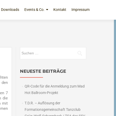
Downloads
Events & Co.
Kontakt
Impressum
Suchen
nach:
NEUESTE BEITRÄGE
chten
e den
QR-Code für die Anmeldung zum Mad
hen 7
Hot Ballroom-Projekt
m die
n mit
T.D.R. – Auflösung der
ülmen
Formationsgemeinschaft Tanzclub