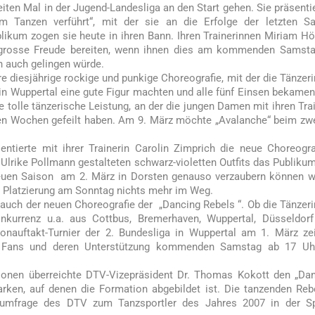
ten Mal in der Jugend-Landesliga an den Start gehen. Sie präsenti
Tanzen verführt“, mit der sie an die Erfolge der letzten Sa
kum zogen sie heute in ihren Bann. Ihren Trainerinnen Miriam Hö
 grosse Freude bereiten, wenn ihnen dies am kommenden Samsta
n auch gelingen würde.
e diesjährige rockige und punkige Choreografie, mit der die Tänzer
n Wuppertal eine gute Figur machten und alle fünf Einsen bekamen
e tolle tänzerische Leistung, an der die jungen Damen mit ihren Tra
en Wochen gefeilt haben. Am 9. März möchte „Avalanche“ beim zw
ntierte mit ihrer Trainerin Carolin Zimprich die neue Choreogr
Ulrike Pollmann gestalteten schwarz-violetten Outfits das Publiku
neuen Saison am 2. März in Dorsten genauso verzaubern können w
n Platzierung am Sonntag nichts mehr im Weg.
 auch der neuen Choreografie der „Dancing Rebels “. Ob die Tänzer
kurrenz u.a. aus Cottbus, Bremerhaven, Wuppertal, Düsseldor
onauftakt-Turnier der 2. Bundesliga in Wuppertal am 1. März ze
le Fans und deren Unterstützung kommenden Samstag ab 17 Uh
onen überreichte DTV-Vizepräsident Dr. Thomas Kokott den „Da
ken, auf denen die Formation abgebildet ist. Die tanzenden Reb
tumfrage des DTV zum Tanzsportler des Jahres 2007 in der Sp