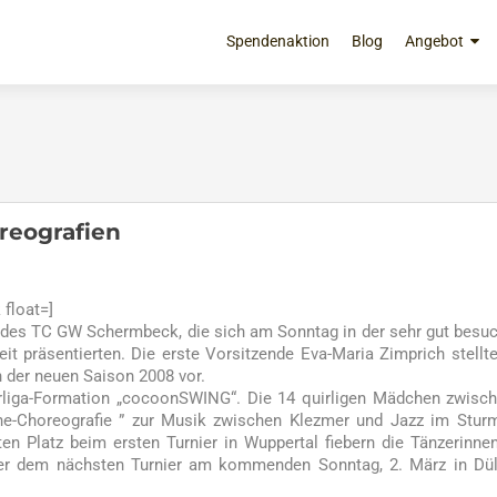
Zum
Inhalt
Spendenaktion
Blog
Angebot
springen
reografien
float=]
des TC GW Schermbeck, die sich am Sonntag in der sehr gut besu
keit präsentierten. Die erste Vorsitzende Eva-Maria Zimprich stellt
 der neuen Saison 2008 vor.
rliga-Formation „cocoonSWING“. Die 14 quirligen Mädchen zwisc
une-Choreografie ” zur Musik zwischen Klezmer und Jazz im Stur
n Platz beim ersten Turnier in Wuppertal fiebern die Tänzerinne
eier dem nächsten Turnier am kommenden Sonntag, 2. März in D