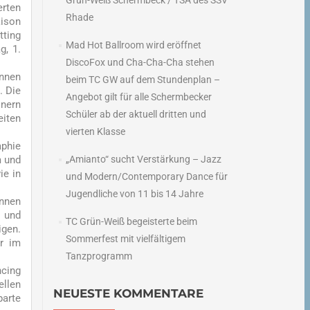
Grün-Weiß Schermbeck / TSA des SSV
erten
Rhade
ison
tting
Mad Hot Ballroom wird eröffnet
g, 1.
DiscoFox und Cha-Cha-Cha stehen
innen
beim TC GW auf dem Stundenplan –
. Die
Angebot gilt für alle Schermbecker
inern
Schüler ab der aktuell dritten und
eiten
vierten Klasse
aphie
m und
„Amianto“ sucht Verstärkung – Jazz
ie in
und Modern/Contemporary Dance für
Jugendliche von 11 bis 14 Jahre
innen
f und
TC Grün-Weiß begeisterte beim
igen.
Sommerfest mit vielfältigem
r im
Tanzprogramm
ncing
ellen
NEUESTE KOMMENTARE
arte