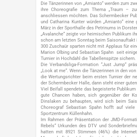
Die Tänzerinnen von „Amianto“ werden zum zwei
ihre Choreografie zum Thema „Traum – zum 
anschliessen möchten. Das Schermbecker Publi
und Catharina Kunter würden „Amianto“ eine
März in der Sporthalle des Petrinums in Dorste
„Avalanche“ zeigte vor heimischen Publikum ihr
schon am letzten Sonntag beim Saisonauftakt i
300 Zuschaür sparten nicht mit Applaus für ein
Marion Olbing und Sebastian Spahn seit einig
Turnier in Hochdahl die Tabellenspitze sichern.
Die Verbandsliga-Formation “Just Jump“ präse
„Look at me“. Wenn die Tänzerinnen in den von 
die Wertungsrichter beim ersten Turnier der 
der Schermbecker Halle, dann steht einer gute
Viel Beifall spendete das begeisterte Publikum
gute Chancen haben, sich gegenüber der Kon
Dinslaken zu behaupten, wird sich beim Sais
Choreograf Sebastian Spahn hofft auf vie
Sportzentrum Küllenhahn.
Im Rahmen der Präsentation der JMD-Formati
Rebels“ Urkunden des DTV und Sonderbriefmar
hatten mit 8921 Stimmen (46%) die Interne