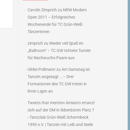
Carolin Zimprich
zu
NRW Modern
Open 2011 – Erfolgreiches
Wochenende für TC Grün-Weiß
Tänzerinnen
zimprich
zu
Wieder viel Spaß im
r
„Ballroom“ – TC GW richtete Turnier
→
für Nachwuchs-Paare aus
Ulrike Pollmann
zu
Am Samstag ist
Tanzen angesagt … – Drei
Formationen des TC GW treten in
ihren Ligen an
Tweets that mention Amianto ertanzt
sich auf der DM in Ibbenbüren Platz 7
‹ Tanzclub Grün-Weiß Schermbeck
1990 e.V. | Tanzen mit Leib und Seele