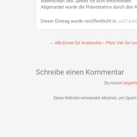
Mannschaft des Jahres für sich entschieden.
Abgerundet wurde die Präsentation durch den 
Dieser Eintrag wurde veröffentlicht in
JAZZ & M
Beitragsnavigation
←
Alle Einser für Avalanche – Platz Vier für
Schreibe einen Kommentar
Du musst
angeme
Diese Website verwendet Akismet, um Spam 