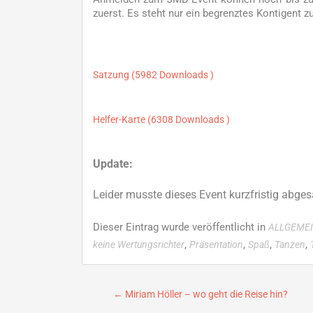
zuerst. Es steht nur ein begrenztes Kontigent z
Satzung (5982 Downloads )
Helfer-Karte (6308 Downloads )
Update:
Leider musste dieses Event kurzfristig abges
Dieser Eintrag wurde veröffentlicht in
ALLGEME
,
,
,
,
keine Wertungsrichter
Präsentation
Spaß
Tanzen
Beitragsnavigation
←
Miriam Höller – wo geht die Reise hin?