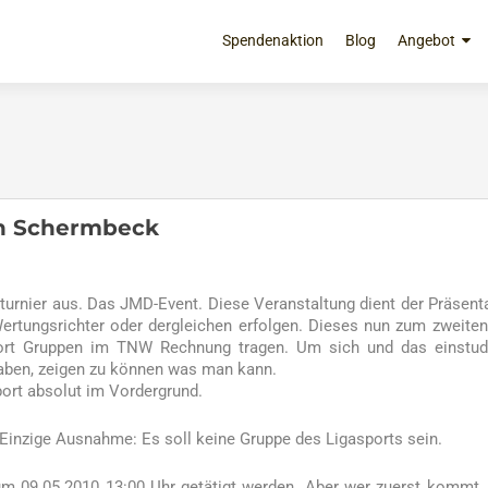
Zum
Inhalt
Spendenaktion
Blog
Angebot
springen
in Schermbeck
tturnier aus. Das JMD-Event. Diese Veranstaltung dient der Präsent
ertungsrichter oder dergleichen erfolgen. Dieses nun zum zweite
sport Gruppen im TNW Rechnung tragen. Um sich und das einstud
haben, zeigen zu können was man kann.
ort absolut im Vordergrund.
 Einzige Ausnahme: Es soll keine Gruppe des Ligasports sein.
 09.05.2010 13:00 Uhr getätigt werden. Aber wer zuerst kommt,