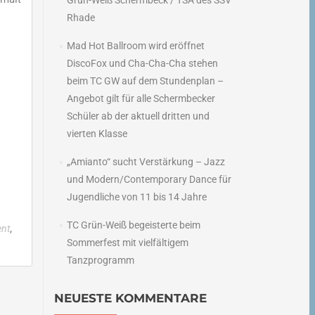
Grün-Weiß Schermbeck / TSA des SSV
Rhade
Mad Hot Ballroom wird eröffnet
DiscoFox und Cha-Cha-Cha stehen
beim TC GW auf dem Stundenplan –
Angebot gilt für alle Schermbecker
Schüler ab der aktuell dritten und
vierten Klasse
„Amianto“ sucht Verstärkung – Jazz
und Modern/Contemporary Dance für
Jugendliche von 11 bis 14 Jahre
TC Grün-Weiß begeisterte beim
,
nt
Sommerfest mit vielfältigem
Tanzprogramm
0
NEUESTE KOMMENTARE
→