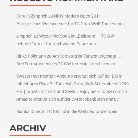
Carolin Zimprich
zu
NRW Modern Open 2011 –
Erfolgreiches Wochenende für TC Grün-Weiß Tänzerinnen
zimprich
zu
Wieder viel Spaß im „Ballroom“ – TC GW
richtete Turnier für Nachwuchs-Paare aus
Ulrike Pollmann
zu
Am Samstag ist Tanzen angesagt … –
Drei Formationen des TC GW treten in ihren Ligen an
Tweets that mention Amianto ertanzt sich auf der DM in
Ibbenbüren Platz 7 ‹ Tanzclub Grün-Weiß Schermbeck 1990
e.V. | Tanzen mit Leib und Seele ...enjoy us! -- Topsy.com
zu
Amianto ertanzt sich auf der DM in Ibbenbüren Platz 7
Bianka Duve
zu
TC GW lud in die Welt des Tanzens ein
ARCHIV