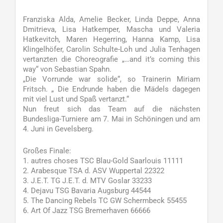
Franziska Alda, Amelie Becker, Linda Deppe, Anna
Dmitrieva, Lisa Hatkemper, Mascha und Valeria
Hatkevitch, Maren Hegerring, Hanna Kamp, Lisa
Klingelhöfer, Carolin Schulte-Loh und Julia Tenhagen
vertanzten die Choreografie „…and it’s coming this
way“ von Sebastian Spahn.
„Die Vorrunde war solide“, so Trainerin Miriam
Fritsch. „ Die Endrunde haben die Mädels dagegen
mit viel Lust und Spaß vertanzt.“
Nun freut sich das Team auf die nächsten
Bundesliga-Turniere am 7. Mai in Schöningen und am
4. Juni in Gevelsberg.
Großes Finale:
1. autres choses TSC Blau-Gold Saarlouis 11111
2. Arabesque TSA d. ASV Wuppertal 22322
3. J.E.T. TG J.E.T. d. MTV Goslar 33233
4. Dejavu TSG Bavaria Augsburg 44544
5. The Dancing Rebels TC GW Schermbeck 55455
6. Art Of Jazz TSG Bremerhaven 66666