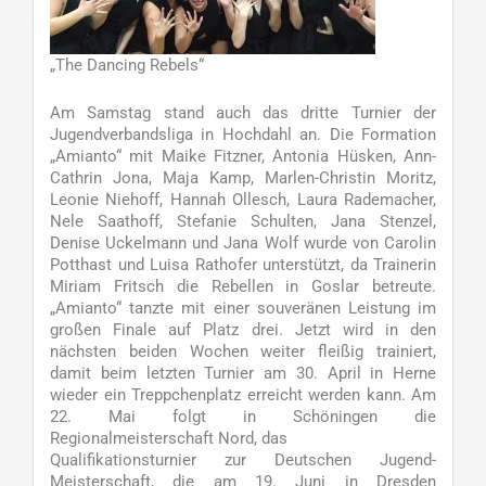
„The Dancing Rebels“
Am Samstag stand auch das dritte Turnier der
Jugendverbandsliga in Hochdahl an. Die Formation
„Amianto“ mit Maike Fitzner, Antonia Hüsken, Ann-
Cathrin Jona, Maja Kamp, Marlen-Christin Moritz,
Leonie Niehoff, Hannah Ollesch, Laura Rademacher,
Nele Saathoff, Stefanie Schulten, Jana Stenzel,
Denise Uckelmann und Jana Wolf wurde von Carolin
Potthast und Luisa Rathofer unterstützt, da Trainerin
Miriam Fritsch die Rebellen in Goslar betreute.
„Amianto“ tanzte mit einer souveränen Leistung im
großen Finale auf Platz drei. Jetzt wird in den
nächsten beiden Wochen weiter fleißig trainiert,
damit beim letzten Turnier am 30. April in Herne
wieder ein Treppchenplatz erreicht werden kann. Am
22. Mai folgt in Schöningen die
Regionalmeisterschaft Nord, das
Qualifikationsturnier zur Deutschen Jugend-
Meisterschaft, die am 19. Juni in Dresden